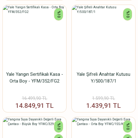
%10
%10
Yale Yangın Sertifikalı Kasa -
Yale Şifreli Anahtar Kutusu
Orta Boy - YFM/352/FG2
Y/500/187/1
16.499,90 TL
1.599,90 TL
14.849,91 TL
1.439,91 TL
%10
%10