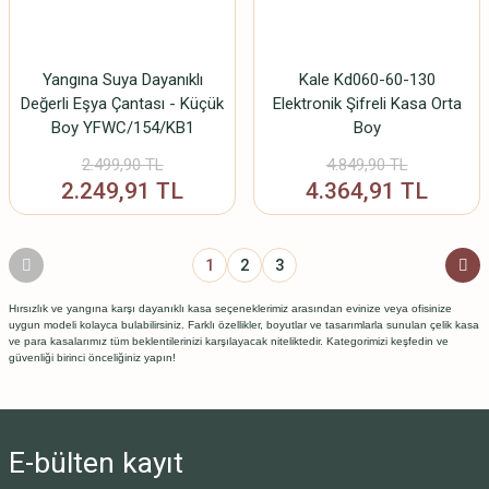
Yangına Suya Dayanıklı
Kale Kd060-60-130
Değerli Eşya Çantası - Küçük
Elektronik Şifreli Kasa Orta
Boy YFWC/154/KB1
Boy
2.499,90 TL
4.849,90 TL
2.249,91 TL
4.364,91 TL
1
2
3
Hırsızlık ve yangına karşı dayanıklı kasa seçeneklerimiz arasından evinize veya ofisinize
uygun modeli kolayca bulabilirsiniz. Farklı özellikler, boyutlar ve tasarımlarla sunulan çelik kasa
ve para kasalarımız tüm beklentilerinizi karşılayacak niteliktedir. Kategorimizi keşfedin ve
güvenliği birinci önceliğiniz yapın!
E-bülten
kayıt