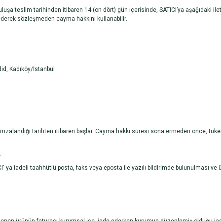
luşa teslim tarihinden itibaren 14 (on dört) gün içerisinde, SATICI’ya aşağıdaki ilet
derek sözleşmeden cayma hakkını kullanabilir.
id, Kadıköy/İstanbul
n imzalandığı tarihten itibaren başlar. Cayma hakkı süresi sona ermeden önce, tük
.
CI' ya iadeli taahhütlü posta, faks veya eposta ile yazılı bildirimde bulunulmas