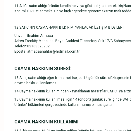
11.ALICI; satın aldığı ürünün kendisine veya gösterdiği adresteki kişi/kuru
sorumluluk üstlenmeksizin ve hiçbir gerekçe göstermeksizin malı redde
12.SATICININ CAYMA HAKKI BİLDİRİMİ YAPILACAK İLETİŞİM BİLGİLERİ:
Ünvanı: İbrahim Atmaca
Adres:Erenköy Mahallesi Bayar Caddesi Tüccarbaşı Sok 17/B Sahrayıced
Telefon:02163028932
Eposta: atmacaanahtar@hotmail.com.tr
CAYMA HAKKININ SÜRESİ:
13.Alıcı, satın aldığı eğer bir hizmet ise, bu 14 günlük süre sözleşmeni
cayma hakkı kullanılamaz.
14.Cayma hakkının kullanımından kaynaklanan masraflar SATICI’ ya aittir
15.Cayma hakkının kullanılması için 14 (ondört) günlük süre içinde SATI
Ürünler" hükümleri çerçevesinde kullanılmamış olması şarttır.
CAYMA HAKKININ KULLANIMI: