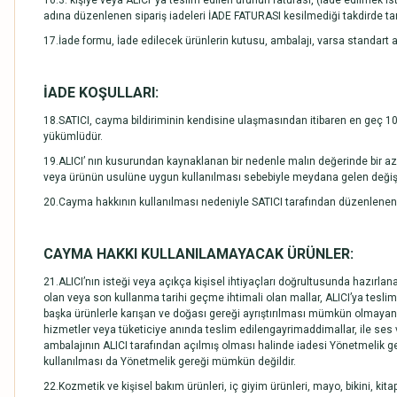
16.3. kişiye veya ALICI’ ya teslim edilen ürünün faturası, (İade edilmek
adına düzenlenen sipariş iadeleri İADE FATURASI kesilmediği takdirde 
17.İade formu, İade edilecek ürünlerin kutusu, ambalajı, varsa standart a
İADE KOŞULLARI:
18.SATICI, cayma bildiriminin kendisine ulaşmasından itibaren en geç 10 
yükümlüdür.
19.ALICI’ nın kusurundan kaynaklanan bir nedenle malın değerinde bir a
veya ürünün usulüne uygun kullanılması sebebiyle meydana gelen değişik
20.Cayma hakkının kullanılması nedeniyle SATICI tarafından düzenlenen k
CAYMA HAKKI KULLANILAMAYACAK ÜRÜNLER:
21.ALICI’nın isteği veya açıkça kişisel ihtiyaçları doğrultusunda hazırlan
olan veya son kullanma tarihi geçme ihtimali olan mallar, ALICI’ya tesli
başka ürünlerle karışan ve doğası gereği ayrıştırılması mümkün olmayan ü
hizmetler veya tüketiciye anında teslim edilengayrimaddimallar, ile ses ve
ambalajının ALICI tarafından açılmış olması halinde iadesi Yönetmelik g
kullanılması da Yönetmelik gereği mümkün değildir.
22.Kozmetik ve kişisel bakım ürünleri, iç giyim ürünleri, mayo, bikini, kita