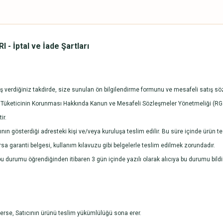
 İptal ve İade Şartları
 verdiğiniz takdirde, size sunulan ön bilgilendirme formunu ve mesafeli satış söz
 sayılı Tüketicinin Korunması Hakkında Kanun ve Mesafeli Sözleşmeler Yönetmeliği (R
ir.
nın gösterdiği adresteki kişi ve/veya kuruluşa teslim edilir. Bu süre içinde ürün te
varsa garanti belgesi, kullanım kılavuzu gibi belgelerle teslim edilmek zorundadır.
 durumu öğrendiğinden itibaren 3 gün içinde yazılı olarak alıcıya bu durumu bildi
ederse, Satıcının ürünü teslim yükümlülüğü sona erer.