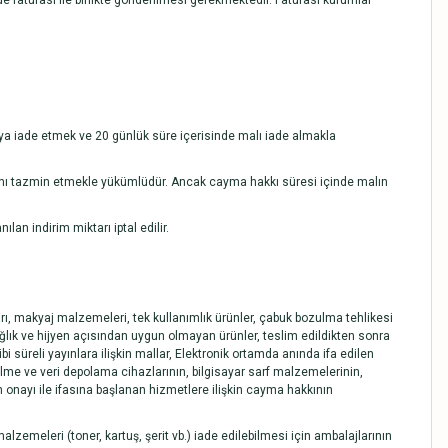
 faturası ile birlikte gönderilmesi gerekmektedir. Faturası kurumlar
’ ya iade etmek ve 20 günlük süre içerisinde malı iade almakla
rını tazmin etmekle yükümlüdür. Ancak cayma hakkı süresi içinde malın
n indirim miktarı iptal edilir.
arı, makyaj malzemeleri, tek kullanımlık ürünler, çabuk bozulma tehlikesi
ağlık ve hijyen açısından uygun olmayan ürünler, teslim edildikten sonra
üreli yayınlara ilişkin mallar, Elektronik ortamda anında ifa edilen
bilme ve veri depolama cihazlarının, bilgisayar sarf malzemelerinin,
onayı ile ifasına başlanan hizmetlere ilişkin cayma hakkının
alzemeleri (toner, kartuş, şerit vb.) iade edilebilmesi için ambalajlarının