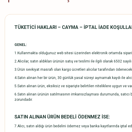
TÜKETİCİ HAKLARI – CAYMA – İPTAL İADE KOŞULLARI -
GENEL:
1.Kullanmakta olduğunuz web sitesi üzerinden elektronik ortamda sipariş
2.Alıcılar, satın aldıkları ürünün satış ve teslimi ile ilgili olarak 6502
3.Ürün sevkiyat masrafı olan kargo ücretleri alıcılar tarafından ödenecekt
4.Satın alınan her bir ürün, 30 günlük yasal süreyi aşmamak kaydı ile alıcı
5.Satın alınan ürün, eksiksiz ve siparişte belirtilen niteliklere uygun ve 
6.Satın alınan ürünün satılmasının imkansızlaşması durumunda, satıcı bu
zorundadır.
SATIN ALINAN ÜRÜN BEDELİ ÖDENMEZ İSE:
7.Alıcı, satın aldığı ürün bedelini ödemez veya banka kayıtlarında iptal 