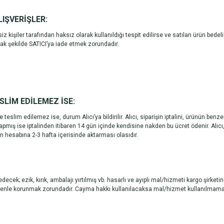
LIŞVERİŞLER:
iz kişiler tarafından haksız olarak kullanıldığı tespit edilirse ve satılan ürün bedel
ak şekilde SATICI’ya iade etmek zorundadır.
LİM EDİLEMEZ İSE:
lim edilemez ise, durum Alıcı’ya bildirilir. Alıcı, siparişin iptalini, ürünün benze
 yapmış ise iptalinden itibaren 14 gün içinde kendisine nakden bu ücret ödenir. Alıcı,
ın hesabına 2-3 hafta içerisinde aktarması olasıdır.
k; ezik, kırık, ambalajı yırtılmış vb. hasarlı ve ayıplı mal/hizmeti kargo şirket
enle korunmak zorundadır. Cayma hakkı kullanılacaksa mal/hizmet kullanılmamalıdır