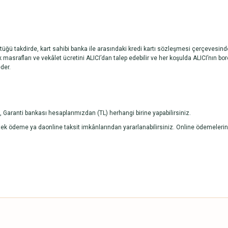
ştüğü takdirde, kart sahibi banka ile arasındaki kredi kartı sözleşmesi çerçevesin
k masrafları ve vekâlet ücretini ALICI’dan talep edebilir ve her koşulda ALICI’nın
der.
 Garanti bankası hesaplarımızdan (TL) herhangi birine yapabilirsiniz.
ne tek ödeme ya daonline taksit imkânlarından yararlanabilirsiniz. Online ödemeleri