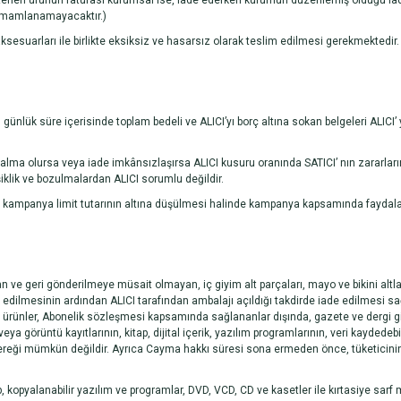
 istenen ürünün faturası kurumsal ise, iade ederken kurumun düzenlemiş olduğu iade
tamamlanamayacaktır.)
ksesuarları ile birlikte eksiksiz ve hasarsız olarak teslim edilmesi gerekmektedir.
günlük süre içerisinde toplam bedeli ve ALICI’yı borç altına sokan belgeleri ALICI
zalma olursa veya iade imkânsızlaşırsa ALICI kusuru oranında SATICI’ nın zararla
lik ve bozulmalardan ALICI sorumlu değildir.
ampanya limit tutarının altına düşülmesi halinde kampanya kapsamında faydalanıla
an ve geri gönderilmeye müsait olmayan, iç giyim alt parçaları, mayo ve bikini altl
m edilmesinin ardından ALICI tarafından ambalajı açıldığı takdirde iade edilmesi s
rünler, Abonelik sözleşmesi kapsamında sağlananlar dışında, gazete ve dergi gibi s
ya görüntü kayıtlarının, kitap, dijital içerik, yazılım programlarının, veri kaydede
ereği mümkün değildir. Ayrıca Cayma hakkı süresi sona ermeden önce, tüketicinin 
p, kopyalanabilir yazılım ve programlar, DVD, VCD, CD ve kasetler ile kırtasiye sarf m