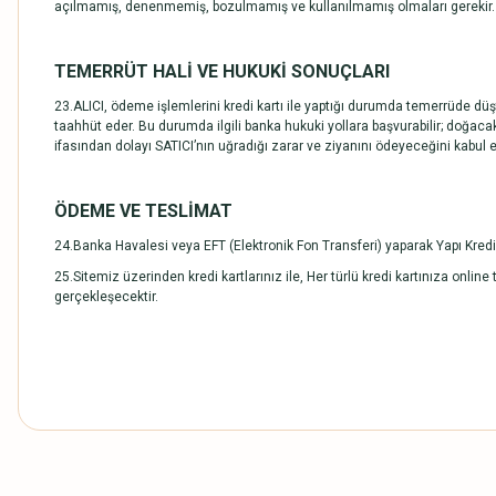
açılmamış, denenmemiş, bozulmamış ve kullanılmamış olmaları gerekir.
TEMERRÜT HALİ VE HUKUKİ SONUÇLARI
23.ALICI, ödeme işlemlerini kredi kartı ile yaptığı durumda temerrüde dü
taahhüt eder. Bu durumda ilgili banka hukuki yollara başvurabilir; doğaca
ifasından dolayı SATICI’nın uğradığı zarar ve ziyanını ödeyeceğini kabul e
ÖDEME VE TESLİMAT
24.Banka Havalesi veya EFT (Elektronik Fon Transferi) yaparak Yapı Kredi,
25.Sitemiz üzerinden kredi kartlarınız ile, Her türlü kredi kartınıza onli
gerçekleşecektir.