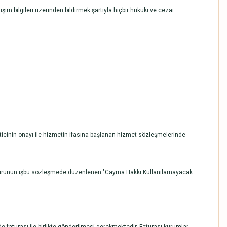
işim bilgileri üzerinden bildirmek şartıyla hiçbir hukuki ve cezai
eticinin onayı ile hizmetin ifasına başlanan hizmet sözleşmelerinde
ı ve ürünün işbu sözleşmede düzenlenen "Cayma Hakkı Kullanılamayacak