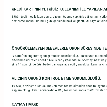
KREDİ KARTININ YETKİSİZ KULLANIMI İLE YAPILAN A
8.Ürün teslim edildikten sonra, alıcının ödeme yaptığı kredi kartının yetkis
sözleşme konusu ürünü 3 gün içerisinde nakliye gideri SATICI’ya ait olac
ÖNGÖRÜLEMEYEN SEBEPLERLE ÜRÜN SÜRESİNDE TES
9.Satıcı’nın öngöremeyeceği mücbir sebepler oluşursa ve ürün süresinde tes
ertelenmesini talep edebilir. Alıcı siparişi iptal ederse; ödemeyi nakit ile
yine 14 gün içinde ürün bedeli bankaya iade edilir, ancak bankanın alıcın
ALICININ ÜRÜNÜ KONTROL ETME YÜKÜMLÜLÜĞÜ:
10.Alıcı, sözleşme konusu mal/hizmeti teslim almadan önce muayene edece
sağlam olduğu kabul edilecektir. ALICI , Teslimden sonra mal/hizmeti öz
CAYMA HAKKI: