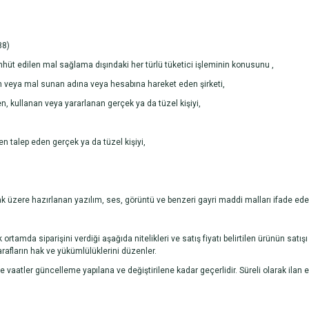
88)
hhüt edilen mal sağlama dışındaki her türlü tüketici işleminin konusunu ,
an veya mal sunan adına veya hesabına hareket eden şirketi,
n, kullanan veya yararlanan gerçek ya da tüzel kişiyi,
en talep eden gerçek ya da tüzel kişiyi,
ak üzere hazırlanan yazılım, ses, görüntü ve benzeri gayri maddi malları ifade ede
 ortamda siparişini verdiği aşağıda nitelikleri ve satış fiyatı belirtilen ürünün satış
afların hak ve yükümlülüklerini düzenler.
r ve vaatler güncelleme yapılana ve değiştirilene kadar geçerlidir. Süreli olarak ilan 