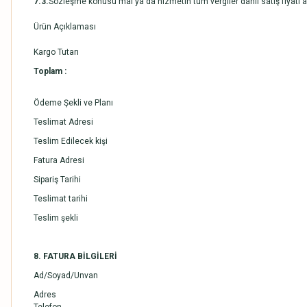
7.3.
Sözleşme konusu mal ya da hizmetin tüm vergiler dâhil satış fiyatı a
Ürün Açıklaması
Kargo Tutarı
Toplam :
Ödeme Şekli ve Planı
Teslimat Adresi
Teslim Edilecek kişi
Fatura Adresi
Sipariş Tarihi
Teslimat tarihi
Teslim şekli
8. FATURA BİLGİLERİ
Ad/Soyad/Unvan
Adres