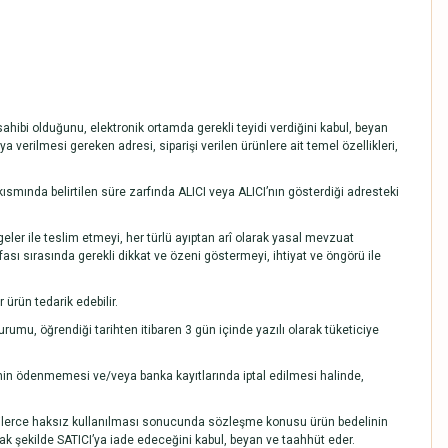
i sahibi olduğunu, elektronik ortamda gerekli teyidi verdiğini kabul, beyan
 verilmesi gereken adresi, siparişi verilen ürünlere ait temel özellikleri,
kısmında belirtilen süre zarfında ALICI veya ALICI’nın gösterdiği adresteki
lgeler ile teslim etmeyi, her türlü ayıptan arî olarak yasal mevzuat
fası sırasında gerekli dikkat ve özeni göstermeyi, ihtiyat ve öngörü ile
ürün tedarik edebilir.
mu, öğrendiği tarihten itibaren 3 gün içinde yazılı olarak tüketiciye
nin ödenmemesi ve/veya banka kayıtlarında iptal edilmesi halinde,
 kişilerce haksız kullanılması sonucunda sözleşme konusu ürün bedelinin
ak şekilde SATICI’ya iade edeceğini kabul, beyan ve taahhüt eder.