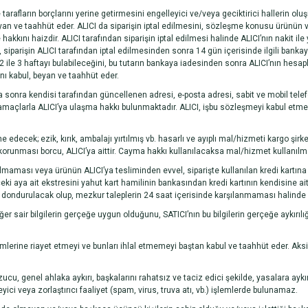
tarafların borçlarını yerine getirmesini engelleyici ve/veya geciktirici hallerin o
yan ve taahhüt eder. ALICI da siparişin iptal edilmesini, sözleşme konusu ürünün v
kını haizdir. ALICI tarafından siparişin iptal edilmesi halinde ALICI’nın nakit il
ı, siparişin ALICI tarafından iptal edilmesinden sonra 14 gün içerisinde ilgili bankaya
 ile 3 haftayı bulabileceğini, bu tutarın bankaya iadesinden sonra ALICI’nın hesap
nı kabul, beyan ve taahhüt eder.
 sonra kendisi tarafından güncellenen adresi, e-posta adresi, sabit ve mobil telefo
 amaçlarla ALICI’ya ulaşma hakkı bulunmaktadır. ALICI, işbu sözleşmeyi kabul etmekl
cek; ezik, kırık, ambalajı yırtılmış vb. hasarlı ve ayıplı mal/hizmeti kargo şir
runması borcu, ALICI’ya aittir. Cayma hakkı kullanılacaksa mal/hizmet kullanılmam
 olmaması veya ürünün ALICI’ya tesliminden evvel, siparişte kullanılan kredi kartına i
r önceki aya ait ekstresini yahut kart hamilinin bankasından kredi kartının kendisine ai
dondurulacak olup, mezkur taleplerin 24 saat içerisinde karşılanmaması halinde ise
iğer sair bilgilerin gerçeğe uygun olduğunu, SATICI’nın bu bilgilerin gerçeğe aykırılı
ükümlerine riayet etmeyi ve bunları ihlal etmemeyi baştan kabul ve taahhüt eder. 
bozucu, genel ahlaka aykırı, başkalarını rahatsız ve taciz edici şekilde, yasalara a
ici veya zorlaştırıcı faaliyet (spam, virus, truva atı, vb.) işlemlerde bulunamaz.