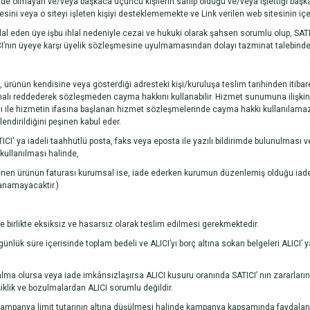
nde olmayan ve/veya başkaca üçüncü kişilerin sahip olduğu ve/veya işlettiği başka we
i veya o siteyi işleten kişiyi desteklememekte ve Link verilen web sitesinin içerdi
al eden üye işbu ihlal nedeniyle cezai ve hukuki olarak şahsen sorumlu olup, SATICI’
ATICI’nın üyeye karşı üyelik sözleşmesine uyulmamasından dolayı tazminat talebinde
rünün kendisine veya gösterdiği adresteki kişi/kuruluşa teslim tarihinden itibaren 
alı reddederek sözleşmeden cayma hakkını kullanabilir. Hizmet sunumuna ilişkin
yı ile hizmetin ifasına başlanan hizmet sözleşmelerinde cayma hakkı kullanılama
endirildiğini peşinen kabul eder.
TICI' ya iadeli taahhütlü posta, faks veya eposta ile yazılı bildirimde bulunulm
kullanılması halinde,
istenen ürünün faturası kurumsal ise, iade ederken kurumun düzenlemiş olduğu iade 
anamayacaktır.)
le birlikte eksiksiz ve hasarsız olarak teslim edilmesi gerekmektedir.
ünlük süre içerisinde toplam bedeli ve ALICI’yı borç altına sokan belgeleri ALICI’
alma olursa veya iade imkânsızlaşırsa ALICI kusuru oranında SATICI’ nın zararlar
lik ve bozulmalardan ALICI sorumlu değildir.
panya limit tutarının altına düşülmesi halinde kampanya kapsamında faydalanılan 