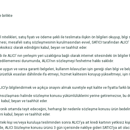
 birlikte
elikleri, satış fiyatı ve ödeme şekli ile teslimata ilişkin ön bilgileri okuyup, bilg
mesi, mesafeli satış sözleşmesinin kurulmasından evvel, SATICI tarafından ALICI' ya
e eksiksiz olarak edindiğini kabul, beyan ve taahhüt eder.
 ALICI' nın yerleşim yeri uzaklığına bağlı olarak internet sitesindeki ön bilgiler 
im edilememesi durumunda, ALICI’nın sözleşmeyi feshetme hakkı saklıdır.
e uygun ve varsa garanti belgeleri, kullanım kılavuzları işin gereği olan bilgi ve be
rüstlük esasları dâhilinde ifa etmeyi, hizmet kalitesini koruyup yükseltmeyi, işin i
 bilgilendirmek ve açıkça onayını almak suretiyle eşit kalite ve fiyatta farklı bir 
ânsızlaşması halinde sözleşme konusu yükümlülüklerini yerine getiremezse, bu duru
i kabul, beyan ve taahhüt eder.
tronik ortamda teyit edeceğini, herhangi bir nedenle sözleşme konusu ürün bedeli
i kabul, beyan ve taahhüt eder.
eki kişi ve/veya kuruluşa tesliminden sonra ALICI'ya ait kredi kartının yetkisiz
e, ALICI Sözleşme konusu ürünü 3 gün içerisinde nakliye gideri SATICI’ya ait olac