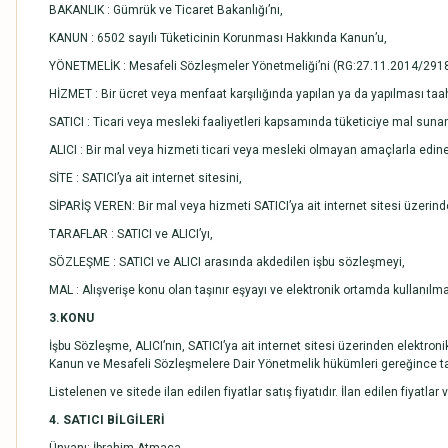
BAKANLIK : Gümrük ve Ticaret Bakanlığı’nı,
KANUN : 6502 sayılı Tüketicinin Korunması Hakkında Kanun’u,
YÖNETMELİK : Mesafeli Sözleşmeler Yönetmeliği’ni (RG:27.11.2014/291
HİZMET : Bir ücret veya menfaat karşılığında yapılan ya da yapılması taa
SATICI : Ticari veya mesleki faaliyetleri kapsamında tüketiciye mal sun
ALICI : Bir mal veya hizmeti ticari veya mesleki olmayan amaçlarla edine
SİTE : SATICI’ya ait internet sitesini,
SİPARİŞ VEREN: Bir mal veya hizmeti SATICI’ya ait internet sitesi üzerind
TARAFLAR : SATICI ve ALICI’yı,
SÖZLEŞME : SATICI ve ALICI arasında akdedilen işbu sözleşmeyi,
MAL : Alışverişe konu olan taşınır eşyayı ve elektronik ortamda kullanılm
3.KONU
İşbu Sözleşme, ALICI’nın, SATICI’ya ait internet sitesi üzerinden elektronik
Kanun ve Mesafeli Sözleşmelere Dair Yönetmelik hükümleri gereğince tar
Listelenen ve sitede ilan edilen fiyatlar satış fiyatıdır. İlan edilen fiyatla
4. SATICI BİLGİLERİ