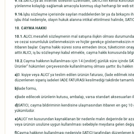
9.15.
SATICI’ya ait internet sitesinin üzerinden, SATICI’nın kendi kontrolü
yönlenme kolaylığı sağlamak amacıyla konmuş olup herhangi bir web sitesin
9.16.
İşbu sözleşme içerisinde sayılan maddelerden bir ya da birkaçını ihl
işbu ihlal nedeniyle, olayın hukuk alanına intikal ettirilmesi halinde, S
10. CAYMA HAKKI
10.1.
ALICI; mesafeli sözleşmenin mal satışına ilişkin olması durumunda, ü
ve cezai sorumluluk üstlenmeksizin ve hiçbir gerekçe göstermeksizin m
itibaren başlar. Cayma hakkı süresi sona ermeden önce, tüketicinin ona
aittir.ALICI, iş bu sözleşmeyi kabul etmekle, cayma hakkı konusunda bilgil
10.2.
Cayma hakkının kullanılması için 14 (ondört) günlük süre içinde SA
Ürünler" hükümleri çerçevesinde kullanılmamış olması şarttır. Bu hakkın 
a)
3. kişiye veya ALICI’ ya teslim edilen ürünün faturası, (İade edilmek 
düzenlenen sipariş iadeleri İADE FATURASI kesilmediği takdirde tamaml
b)
İade formu,
c)
İade edilecek ürünlerin kutusu, ambalajı, varsa standart aksesuarları i
d)
SATICI, cayma bildiriminin kendisine ulaşmasından itibaren en geç 10 g
yükümlüdür.
e)
ALICI’ nın kusurundan kaynaklanan bir nedenle malın değerinde bir az
veya ürünün usulüne uygun kullanılması sebebiyle meydana gelen değişik
f)
Cayma hakkının kullanılması nedeniyle SATICI tarafından düzenlenen kam