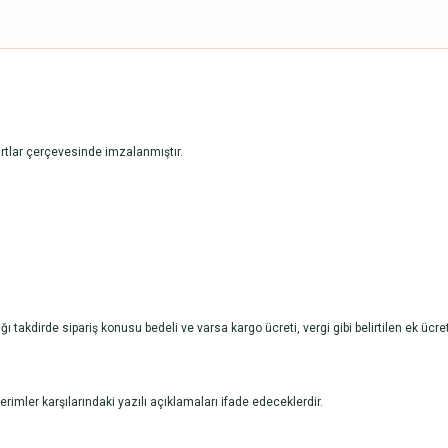
artlar çerçevesinde imzalanmıştır.
takdirde sipariş konusu bedeli ve varsa kargo ücreti, vergi gibi belirtilen ek ücre
ler karşılarındaki yazılı açıklamaları ifade edeceklerdir.