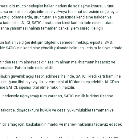
luşması gibi mücbir sebepler halleri nedeni ile sözleşme konusu ürünü
arsa emsali ile değiştirilmesini ve/veya teslimat süresinin engelleyici
e yaptığı ödemelerde, ürün tutarı 14 gün içinde kendisine nakden ve
 iade edilir. ALICI, SATICI tarafından kredi kartına iade edilen tutarın
larına yansıması halinin tamamen banka işlem süreci ile ilgili
n hatları ve diğer iletişim bilgileri üzerinden mektup, e-posta, SMS,
e SATICI’nın kendisine yönelik yukarıda belirtilen iletişim faaliyetlerinde
ketinden teslim almayacaktır. Teslim alınan mal/hizmetin hasarsız ve
alıdır. Fatura iade edilmelidir.
lişkin güvenlik açığı tespit edilmesi halinde, SATICI, kredi kartı hamiline
t olduğuna ilişkin yazıyı ibraz etmesini ALICI’dan talep edebilir. ALICI’nın
 SATICI, siparişi iptal etme hakkını haizdir.
ğı nedeniyle uğrayacağı tüm zararları, SATICI’nın ilk bildirimi üzerine
Aksi takdirde, doğacak tüm hukuki ve cezai yükümlülükler tamamen ve
ykırı bir amaç için, başkalarının maddi ve manevi haklarına tecavüz edecek