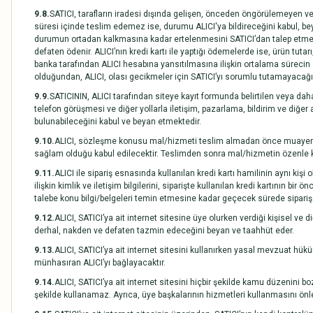
9.8.
SATICI, tarafların iradesi dışında gelişen, önceden öngörülemeyen ve 
süresi içinde teslim edemez ise, durumu ALICI'ya bildireceğini kabul, be
durumun ortadan kalkmasına kadar ertelenmesini SATICI’dan talep etme hak
defaten ödenir. ALICI’nın kredi kartı ile yaptığı ödemelerde ise, ürün tutar
banka tarafından ALICI hesabına yansıtılmasına ilişkin ortalama sürecin 2
olduğundan, ALICI, olası gecikmeler için SATICI’yı sorumlu tutamayacağı
9.9.
SATICININ, ALICI tarafından siteye kayıt formunda belirtilen veya daha
telefon görüşmesi ve diğer yollarla iletişim, pazarlama, bildirim ve diğer
bulunabileceğini kabul ve beyan etmektedir.
9.10.
ALICI, sözleşme konusu mal/hizmeti teslim almadan önce muayene ede
sağlam olduğu kabul edilecektir. Teslimden sonra mal/hizmetin özenle ko
9.11.
ALICI ile sipariş esnasında kullanılan kredi kartı hamilinin aynı kişi
ilişkin kimlik ve iletişim bilgilerini, siparişte kullanılan kredi kartının bi
talebe konu bilgi/belgeleri temin etmesine kadar geçecek sürede sipariş 
9.12.
ALICI, SATICI’ya ait internet sitesine üye olurken verdiği kişisel ve d
derhal, nakden ve defaten tazmin edeceğini beyan ve taahhüt eder.
9.13.
ALICI, SATICI’ya ait internet sitesini kullanırken yasal mevzuat h
münhasıran ALICI’yı bağlayacaktır.
9.14.
ALICI, SATICI’ya ait internet sitesini hiçbir şekilde kamu düzenini 
şekilde kullanamaz. Ayrıca, üye başkalarının hizmetleri kullanmasını önley