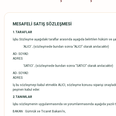
MESAFELİ SATIŞ SÖZLEŞMESİ
1.TARAFLAR
İşbu Sözleşme aşağıdaki taraflar arasında aşağıda belirtilen hüküm ve ş
‘ALICI’ ; (sözleşmede bundan sonra "ALICI" olarak anılacaktır)
AD- SOYAD:
ADRES:
‘SATICI’ ; (sözleşmede bundan sonra "SATICI" olarak anılacaktır)
AD- SOYAD:
ADRES:
İş bu sözleşmeyi kabul etmekle ALICI, sözleşme konusu siparişi onayladığı 
peşinen kabul eder.
2.TANIMLAR
İşbu sözleşmenin uygulanmasında ve yorumlanmasında aşağıda yazılı terim
BAKAN : Gümrük ve Ticaret Bakanı’nı,