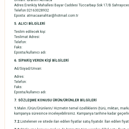
Ünvanı: İbrahim Atmaca
Adres:Erenköy Mahallesi Bayar Caddesi Tüccarbaşı Sok 17/B Sahrayıced
Telefon:02163028932
Eposta: atmacaanahtar@hotmail.com.tr
5. ALICI BİLGİLERİ
Teslim edilecek kişi:
Teslimat Adresi:
Telefon:
Faks:
Eposta/kullanıcı adı:
6. SİPARİŞ VEREN KİŞİ BİLGİLERİ
Ad/Soyad/Unvan:
Adres:
Telefon:
Faks:
Eposta/kullanıcı adı:
7. SÖZLEŞME KONUSU ÜRÜN/ÜRÜNLER BİLGİLERİ
1.
Malın /Ürün/Ürünlerin/ Hizmetin temel özelliklerini (türü, miktarı, mark
kampanya süresince inceleyebilirsiniz. Kampanya tarihine kadar geçerlid
7.2.
Listelenen ve sitede ilan edilen fiyatlar satış fiyatıdır. İlan edilen fi