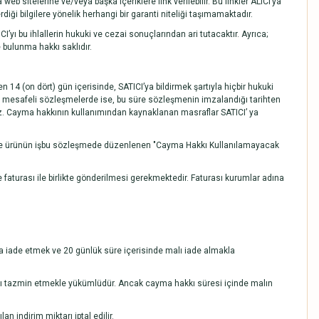
b sitelerine ve/veya başka içeriklere link verilebilir. Bu linkler ALICI’ya
ği bilgilere yönelik herhangi bir garanti niteliği taşımamaktadır.
yı bu ihlallerin hukuki ve cezai sonuçlarından ari tutacaktır. Ayrıca;
 bulunma hakkı saklıdır.
14 (on dört) gün içerisinde, SATICI’ya bildirmek şartıyla hiçbir hukuki
 mesafeli sözleşmelerde ise, bu süre sözleşmenin imzalandığı tarihten
z. Cayma hakkının kullanımından kaynaklanan masraflar SATICI’ ya
ası ve ürünün işbu sözleşmede düzenlenen "Cayma Hakkı Kullanılamayacak
faturası ile birlikte gönderilmesi gerekmektedir. Faturası kurumlar adına
 ya iade etmek ve 20 günlük süre içerisinde malı iade almakla
ını tazmin etmekle yükümlüdür. Ancak cayma hakkı süresi içinde malın
indirim miktarı iptal edilir.