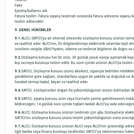
Telefon
Faks
Eposta/kullanıcı adı
Fatura teslim :Fatura sipariş teslimatı sırasında fatura adresine sipariş ile
teslim edilecektir.
9. GENEL HÜKÜMLER
9.1.
ALICI, SATICI’ya ait internet sitesinde sözleşme konusu ürünün temel nit
ve taahhüt eder. ALICI’nın; Ön Bilgilendirmeyi elektronik ortamda teyit et
ürünlerin vergiler dâhil fiyatını, ödeme ve teslimat bilgilerini de doğru v
9.2.
Sözleşme konusu her bir ürün, 30 günlük yasal süreyi aşmamak kaydı ile
kişi ve/veya kuruluşa teslim edilir. Bu süre içinde ürünün ALICI’ya tesl
9.3.
SATICI, Sözleşme konusu ürünü eksiksiz, siparişte belirtilen nitelikler
gereklerine göre sağlam, standartlara uygun bir şekilde işi doğruluk ve dü
hareket etmeyi kabul, beyan ve taahhüt eder.
9.4.
SATICI, sözleşmeden doğan ifa yükümlülüğünün süresi dolmadan ALICI’yı
9.5.
SATICI, sipariş konusu ürün veya hizmetin yerine getirilmesinin imk
bildireceğini, 14 günlük süre içinde toplam bedeli ALICI’ya iade edeceğin
9.6.
ALICI, Sözleşme konusu ürünün teslimatı için işbu Sözleşme’yi elek
SATICI’nın sözleşme konusu ürünü teslim yükümlülüğünün sona ereceğin
9.7.
ALICI, Sözleşme konusu ürünün ALICI veya ALICI’nın gösterdiği adrest
ilgili banka veya finans kuruluşu tarafından SATICI'ya ödenmemesi halind