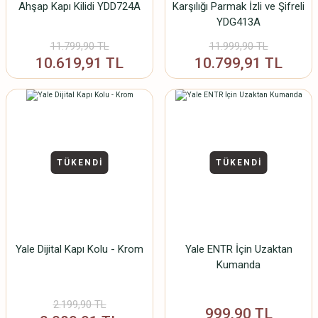
Ahşap Kapı Kilidi YDD724A
Karşılığı Parmak İzli ve Şifreli
YDG413A
11.799,90 TL
11.999,90 TL
10.619,91 TL
10.799,91 TL
TÜKENDİ
TÜKENDİ
Yale Dijital Kapı Kolu - Krom
Yale ENTR İçin Uzaktan
Kumanda
2.199,90 TL
999,90 TL