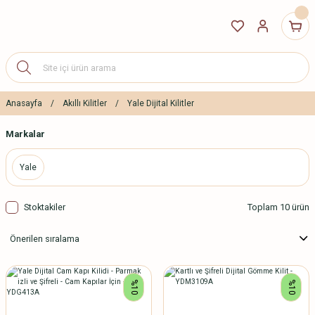
Anasayfa
Akıllı Kilitler
Yale Dijital Kilitler
Markalar
Yale
Stoktakiler
Toplam 10 ürün
%10
%10