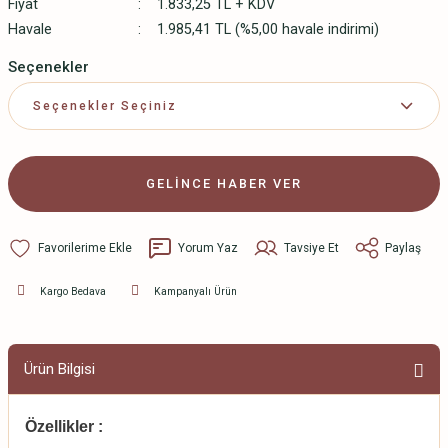
Fiyat
1.833,25 TL + KDV
Havale
1.985,41 TL (%5,00 havale indirimi)
Seçenekler
GELİNCE HABER VER
Yorum Yaz
Tavsiye Et
Paylaş
Kargo Bedava
Kampanyalı Ürün
Ürün Bilgisi
Özellikler :