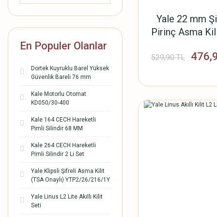
Yale 22 mm Şif
Pirinç Asma Kili
En Populer Olanlar
476,
529,90 TL
Dortek Kuyruklu Barel Yüksek
Güvenlik Bareli 76 mm
Kale Motorlu Otomat
KD050/30-400
Kale 164 CECH Hareketli
Pimli Silindir 68 MM
Kale 264 CECH Hareketli
Pimli Silindir 2 Li Set
Yale Klipsli Şifreli Asma Kilit
(TSA Onaylı) YTP2/26/216/1Y
Yale Linus L2 Lite Akıllı Kilit
Seti