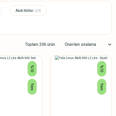
Akıllı Kilitler
(24)
Toplam 206 ürün
%10
%10
Yeni
Yeni