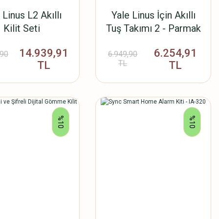
 Linus L2 Akıllı
Yale Linus İçin Akıllı
Kilit Seti
Tuş Takımı 2 - Parmak
İzi
14.939,91
6.254,91
,90
6.949,90
TL
TL
TL
%10
%10