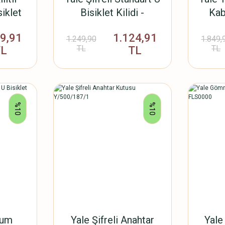
iklet
Bisiklet Kilidi -
Kab
mm -
YCUL2/13/230/1
49,91
1.124,91
0/1
YU
1.249,90
1.849,
TL
TL
TL
TL
%10
%10
mum
Yale Şifreli Anahtar
Yale