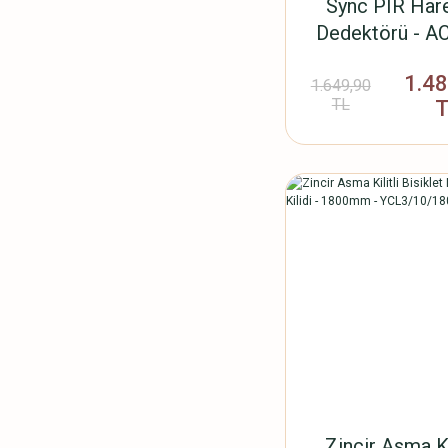
Sync PIR Har
Dedektörü - A
1.4
1.649,90
TL
Zincir Asma Ki