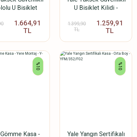
lolu U Bisiklet
U Bisiklet Kilidi -
Kilidi -
YUL2/13/230/1
1.664,91
1.259,91
L2C/13/230/1
90
1.399,90
TL
TL
TL
%10
%10
 Gömme Kasa -
Yale Yangın Sertifikalı