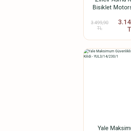
Bisiklet Motors
Kilidi - 1800
3.1
YCL3/10/18
3.499,90
TL
Yale Maksi