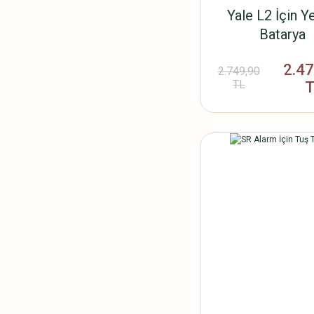
Yale L2 İçin Y
Batarya
05/602000
2.4
2.749,90
TL