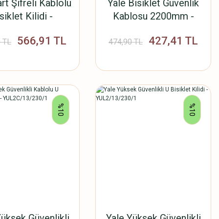
rt Şifreli Kablolu
Yale Bisiklet Güvenlik
siklet Kilidi -
Kablosu 2200mm -
C1/10/185/1
YC1/10/220/1
566,91 TL
427,41 TL
 TL
474,90 TL
%10
%10
Yüksek Güvenlikli
Yale Yüksek Güvenlikli