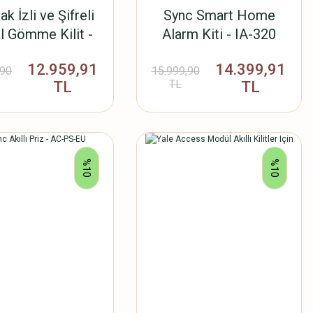
k İzli ve Şifreli
Sync Smart Home
al Gömme Kilit -
Alarm Kiti - IA-320
YDM4109A
12.959,91
14.399,91
,90
15.999,90
TL
TL
TL
%10
%10