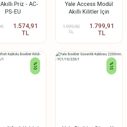
Akıllı Priz - AC-
Yale Access Modül
PS-EU
Akıllı Kilitler Için
1.574,91
1.799,91
90
1.999,90
TL
TL
TL
%10
%10