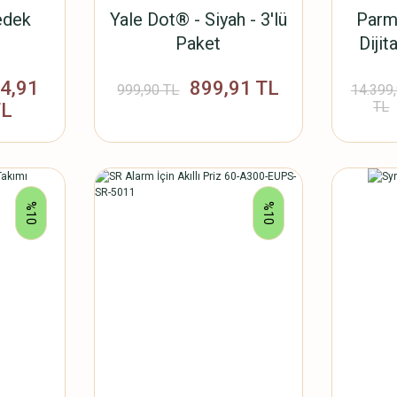
edek
Yale Dot® - Siyah - 3'lü
Parma
Paket
Dijit
/MB
74,91
899,91 TL
999,90 TL
14.399
TL
TL
%10
%10