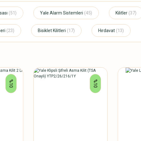
asası
(51)
Yale Alarm Sistemleri
(45)
Kilitler
(37)
leri
(23)
Bisiklet Kilitleri
(17)
Hırdavat
(13)
%10
%10