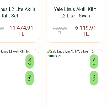
inus L2 Lite Akıllı
Yale Linus Akıllı Kilit
Kilit Seti
L2 Lite - Siyah
11.474,91
6.119,91
,90
6.799,90
TL
TL
TL
%10
%10
Yeni
Yeni