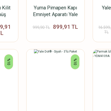
 Kilit
Yuma Pimapen Kapı
Yale
müş
Emniyet Aparatı Yale
60 mm Krom Asma
19,91
899,91 TL
Kilit Dahil
999,90 TL
16.599
TL
TL
%10
%10