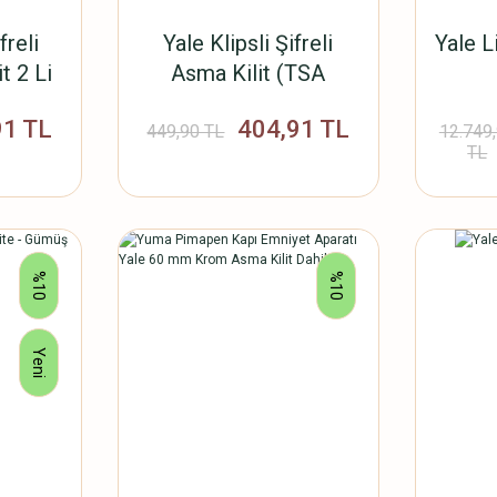
reli
Yale Klipsli Şifreli
Yale L
t 2 Li
Asma Kilit (TSA
Onaylı)
91 TL
404,91 TL
YTP2/26/216/1Y
449,90 TL
12.749
TL
%10
%10
Yeni