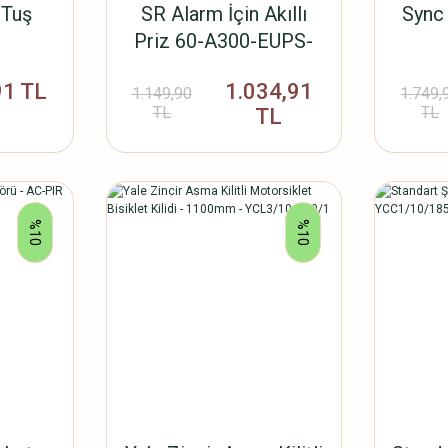
 Tuş
SR Alarm İçin Akıllı
Sync 
Priz 60-A300-EUPS-
SR-5011
91 TL
1.034,91
1.149,90
1.749,
TL
TL
TL
%10
%10