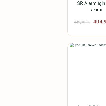
SR Alarm İçin
Takımı
404,
449,90 TL