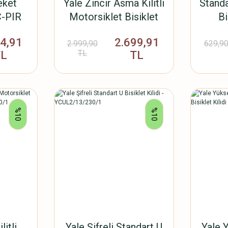
eket
Yale Zincir Asma Kilitli
Standa
C-PIR
Motorsiklet Bisiklet
Bi
Kilidi - 1100mm -
YC
84,91
2.699,91
YCL3/10/110/1
2.999,90
629,90
TL
TL
TL
%10
%10
litli
Yale Şifreli Standart U
Yale 