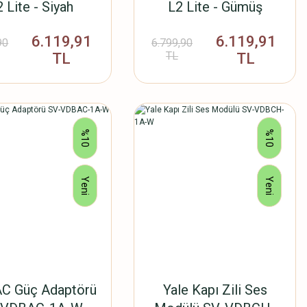
 Lite - Siyah
L2 Lite - Gümüş
6.119,91
6.119,91
90
6.799,90
TL
TL
TL
%10
%10
Yeni
Yeni
AC Güç Adaptörü
Yale Kapı Zili Ses