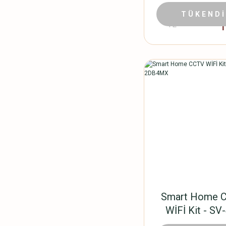
B_EU
2.2
2.499,90
TÜKENDİ
TL
Smart Home 
WİFİ Kit - SV
2DB4MX