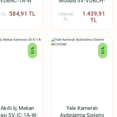
-VDBAC-1A-W
Modülü SV-VDBCH-
1A-W
584,91 TL
1.439,91
 TL
1.599,90
TL
TL
%10
%10
 Akıllı İç Mekan
Yale Kameralı
ası SV-IC-1A-W-
Aydınlatma Sistemi