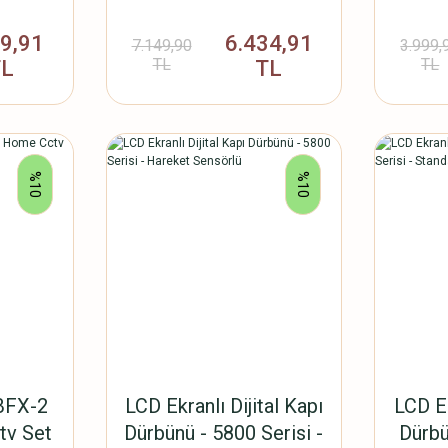
aptörü
99,91
6.434,91
A-W
7.149,90
3.999,
TL
TL
TL
TL
%10
%10
BFX-2
LCD Ekranlı Dijital Kapı
LCD Ek
tv Set
Dürbünü - 5800 Serisi -
Dürbü