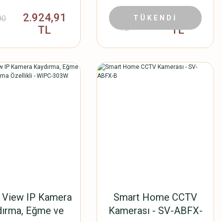
Standart
DPFX-B_EU
2.924,91
2.042,40
90
2.149,90
TÜKENDİ
TL
TL
TL
View IP Kamera
Smart Home CCTV
dırma, Eğme ve
Kamerası - SV-ABFX-