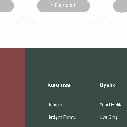
TL
7.999,90 TL
TÜKENDİ
2.499,
TL
Kurumsal
Üyelik
İletişim
Yeni Üyelik
İletişim Formu
Üye Girişi