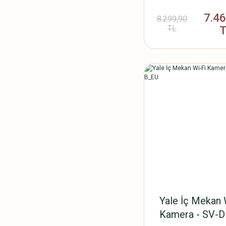
Beyaz Ser
7.4
8.299,90
TL
Yale İç Mekan 
Kamera - SV-