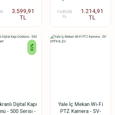
EU
AEC939AD
3.599,91
1.214,91
90
1.349,90
TL
TL
TL
%10
ranlı Dijital Kapı
Yale İç Mekan Wi-Fi
nü - 500 Serisi -
PTZ Kamera - SV-