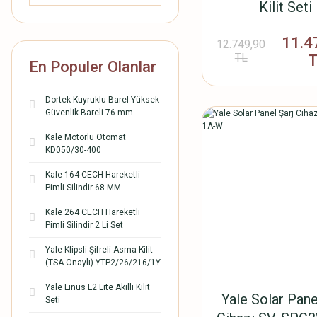
Kilit Seti
11.4
12.749,90
TL
En Populer Olanlar
Dortek Kuyruklu Barel Yüksek
Güvenlik Bareli 76 mm
Kale Motorlu Otomat
KD050/30-400
Kale 164 CECH Hareketli
Pimli Silindir 68 MM
Kale 264 CECH Hareketli
Pimli Silindir 2 Li Set
Yale Klipsli Şifreli Asma Kilit
(TSA Onaylı) YTP2/26/216/1Y
Yale Linus L2 Lite Akıllı Kilit
Yale Solar Pane
Seti