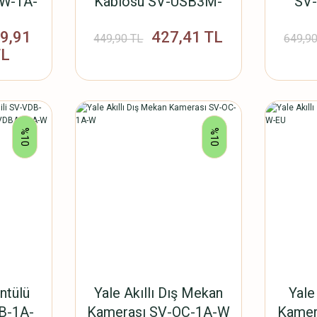
3W-1A-
Kablosu SV-USB3M-
SV
1A-W
69,91
427,41 TL
449,90 TL
649,90
TL
%10
%10
üntülü
Yale Akıllı Dış Mekan
Yale
DB-1A-
Kamerası SV-OC-1A-W
Kamer