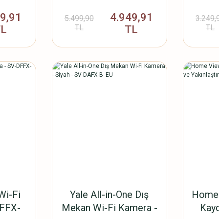
i
Hareket Sensörlü
69,91
4.949,91
5.499,90
3.249,
TL
TL
TL
TL
Wi-Fi
Yale All-in-One Dış
Home 
DFFX-
Mekan Wi-Fi Kamera -
Kay