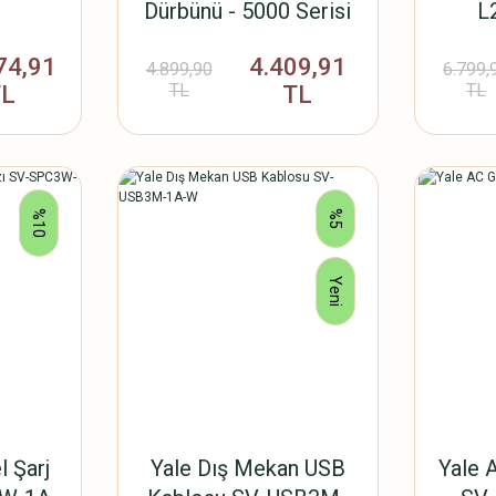
Dürbünü - 5000 Serisi
L2
74,91
4.409,91
4.899,90
6.799,
TL
TL
TL
TL
%10
%5
Yeni
l Şarj
Yale Dış Mekan USB
Yale 