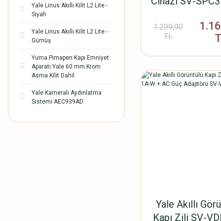
Cihazı SV-SPC
Yale Linus Akıllı Kilit L2 Lite -
W
Siyah
1.1
1.299,90
Yale Linus Akıllı Kilit L2 Lite -
TL
Gümüş
Yuma Pimapen Kapı Emniyet
Aparatı Yale 60 mm Krom
Asma Kilit Dahil
Yale Kameralı Aydınlatma
Sistemi AEC939AD
Yale Akıllı Gör
Kapı Zili SV-V