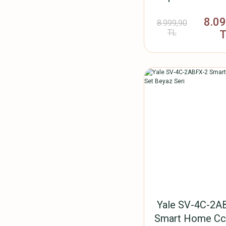
W + AC Güç Ad
8.0
SV-VDBAC-1
8.999,90
TL
Yale SV-4C-2A
Smart Home Cc