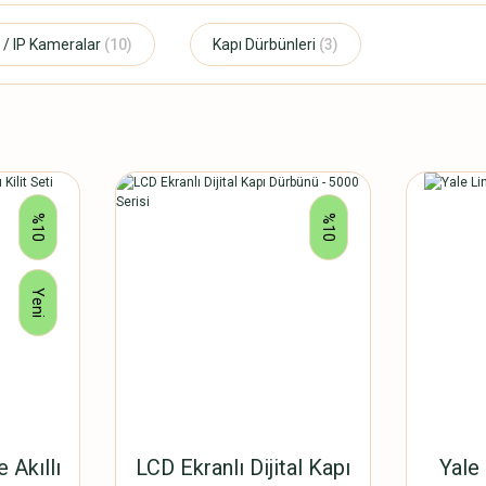
 / IP Kameralar
(10)
Kapı Dürbünleri
(3)
%10
%10
Yeni
 Akıllı
LCD Ekranlı Dijital Kapı
Yale 