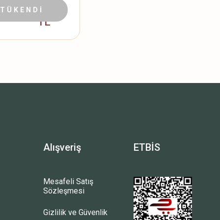
2.374,91
W_EU
90
TÜKENDİ
TL
Alışveriş
ETBİS
Mesafeli Satış
Sözleşmesi
Gizlilik ve Güvenlik