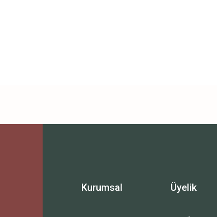
Bu ürüne ilk yorumu siz yapın!
Yorum Yaz
Kurumsal
Üyelik