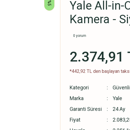
Yale All-in
%5
Kamera - S
0 yorum
2.374,91 
*442,92 TL den başlayan taksi
Kategori
Güvenli
Marka
Yale
Garanti Süresi
24 Ay
Fiyat
2.083,2