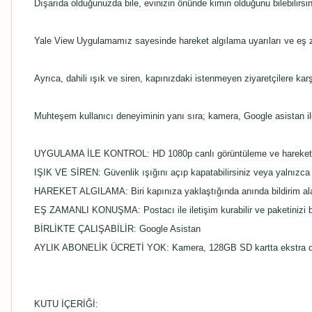
Dışarıda olduğunuzda bile, evinizin önünde kimin olduğunu bilebilirs
Yale View Uygulamamız sayesinde hareket algılama uyarıları ve eş z
Ayrıca, dahili ışık ve siren, kapınızdaki istenmeyen ziyaretçilere karşı
Muhteşem kullanıcı deneyiminin yanı sıra; kamera, Google asistan il
UYGULAMA İLE KONTROL: HD 1080p canlı görüntüleme ve hareket algıl
IŞIK VE SİREN: Güvenlik ışığını açıp kapatabilirsiniz veya yalnızca h
HAREKET ALGILAMA: Biri kapınıza yaklaştığında anında bildirim ala
EŞ ZAMANLI KONUŞMA: Postacı ile iletişim kurabilir ve paketinizi b
BİRLİKTE ÇALIŞABİLİR: Google Asistan
AYLIK ABONELİK ÜCRETİ YOK: Kamera, 128GB SD kartta ekstra depo
KUTU İÇERİĞİ: