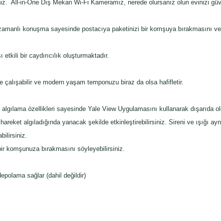
iniz. All-in-One Dış Mekan Wi-Fi Kameramız, nerede olursanız olun evinizi güv
amanlı konuşma sayesinde postacıya paketinizi bir komşuya bırakmasını veya 
 etkili bir caydırıcılık oluşturmaktadır.
e çalışabilir ve modern yaşam temponuzu biraz da olsa hafifletir.
ama özellikleri sayesinde Yale View Uygulamasını kullanarak dışarıda oldu
areket algıladığında yanacak şekilde etkinleştirebilirsiniz. Sireni ve ışığı a
bilirsiniz.
ir komşunuza bırakmasını söyleyebilirsiniz.
lama sağlar (dahil değildir)