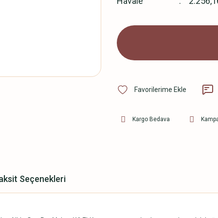
Havale
2.256,1
Kargo Bedava
Kampa
aksit Seçenekleri