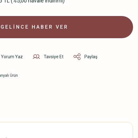
6 TL (%5,00 havale indirimi)
GELİNCE HABER VER
Yorum Yaz
Tavsiye Et
Paylaş
nyalı Ürün