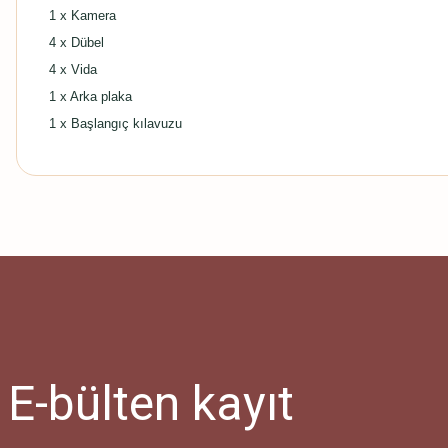
1 x Kamera
4 x Dübel
4 x Vida
1 x Arka plaka
1 x Başlangıç kılavuzu
E-bülten
kayıt