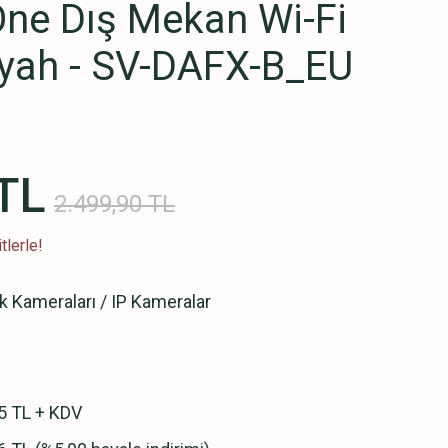
-One Dış Mekan Wi-Fi
iyah - SV-DAFX-B_EU
TL
2.499,90 TL
tlerle!
k Kameraları / IP Kameralar
5 TL + KDV