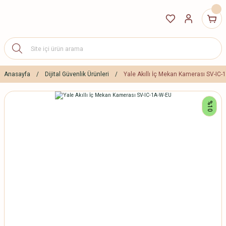
Anasayfa
Dijital Güvenlik Ürünleri
Yale Akıllı İç Mekan Kamerası SV-IC
%10