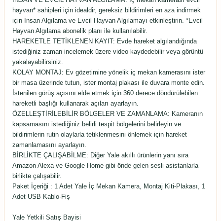
hayvan* sahipleri için idealdir, gereksiz bildirimleri en aza indirmek
için İnsan Algılama ve Evcil Hayvan Algılamayı etkinleştirin. *Evcil
Hayvan Algılama abonelik planı ile kullanılabilir.
HAREKETLE TETİKLENEN KAYIT: Evde hareket algılandığında
istediğiniz zaman incelemek üzere video kaydedebilir veya görüntü
yakalayabilirsiniz.
KOLAY MONTAJ: Ev gözetimine yönelik iç mekan kamerasını ister
bir masa üzerinde tutun, ister montaj plakası ile duvara monte edin.
İstenilen görüş açısını elde etmek için 360 derece döndürülebilen
hareketli başlığı kullanarak açıları ayarlayın.
ÖZELLEŞTİRİLEBİLİR BÖLGELER VE ZAMANLAMA: Kameranın
kapsamasını istediğiniz belirli tespit bölgelerini belirleyin ve
bildirimlerin rutin olaylarla tetiklenmesini önlemek için hareket
zamanlamasını ayarlayın.
BİRLİKTE ÇALIŞABİLME: Diğer Yale akıllı ürünlerin yanı sıra
Amazon Alexa ve Google Home gibi önde gelen sesli asistanlarla
birlikte çalışabilir.
Paket İçeriği : 1 Adet Yale İç Mekan Kamera, Montaj Kiti-Plakası, 1
Adet USB Kablo-Fiş
Yale Yetkili Satış Bayisi