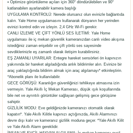
• Optimize görüntüleme açıları için 360° döndürülebilen ve 90°
katlanabilen ayarlanabilir kamera başlığı
UYGULAMA KONTROLÜ: Nerede olursanız olun evinizle bağlantıda
kalın. Yale Home uygulamasını kullanarak dünyanın her yerinden
evinizi kontrol edin ve izleyin. 2,4 GHz Wi-Fi gerekir.
CANLI İZLEME VE ÇİFT YÖNLÜ SES İLETİMİ: Yale Home
uygulaması ile iç mekan güvenlik kameranızdan canlı video akışına
istediğiniz zaman erişebilir ve çift yönlü ses sayesinde
sevdiklerinizle eş zamanlı olarak iletişim kurabilirsiniz.
EŞ ZAMANLI UYARILAR: Entegre hareket sensörleri ön kapınızın
yakınında bir hareket algıladığında anlık bildirimler alın. Evinize bir
araç yaklaştığında bildirim almak için araç algılamayı* etkinleştirin.
*Abonelik planı ile kullanılabilir.
GECE GÖRÜŞÜ: Karanlığın güvenliğinizi tehlikeye atmasına izin
vermeyin. Yale Akıllı İç Mekan Kamerası, düşük ışık koşullarında
bile net ve ayrıntılı görüntüler sağlayan gelişmiş gece görüşüne
sahiptir.
GİZLİLİK MODU: Eve geldiğinizde kameranızı otomatik olarak
kapatın*. Yale Akıllı Kilitle kapınızı açtığınızda, Akıllı Alarmınızı
devre dışı kalır ve kameranız gizlilik moduna geçer. *Yale Akıllı Kilit
ve Yale Akıllı Alarm gereklidir.
İNSAN VE EVCİL HAYVAN ALGILAMA: İç mekan kamerası evcil