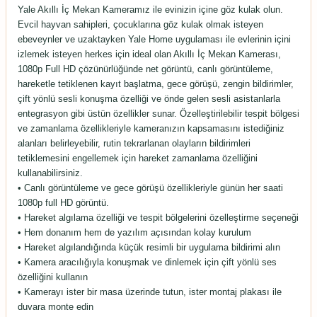
Yale Akıllı İç Mekan Kameramız ile evinizin içine göz kulak olun.
Evcil hayvan sahipleri, çocuklarına göz kulak olmak isteyen
ebeveynler ve uzaktayken Yale Home uygulaması ile evlerinin içini
izlemek isteyen herkes için ideal olan Akıllı İç Mekan Kamerası,
1080p Full HD çözünürlüğünde net görüntü, canlı görüntüleme,
hareketle tetiklenen kayıt başlatma, gece görüşü, zengin bildirimler,
çift yönlü sesli konuşma özelliği ve önde gelen sesli asistanlarla
entegrasyon gibi üstün özellikler sunar. Özelleştirilebilir tespit bölgesi
ve zamanlama özellikleriyle kameranızın kapsamasını istediğiniz
alanları belirleyebilir, rutin tekrarlanan olayların bildirimleri
tetiklemesini engellemek için hareket zamanlama özelliğini
kullanabilirsiniz.
• Canlı görüntüleme ve gece görüşü özellikleriyle günün her saati
1080p full HD görüntü.
• Hareket algılama özelliği ve tespit bölgelerini özelleştirme seçeneği
• Hem donanım hem de yazılım açısından kolay kurulum
• Hareket algılandığında küçük resimli bir uygulama bildirimi alın
• Kamera aracılığıyla konuşmak ve dinlemek için çift yönlü ses
özelliğini kullanın
• Kamerayı ister bir masa üzerinde tutun, ister montaj plakası ile
duvara monte edin