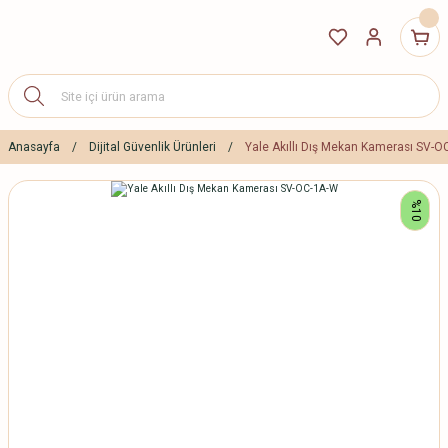
Anasayfa
Dijital Güvenlik Ürünleri
Yale Akıllı Dış Mekan Kamerası SV-
%10