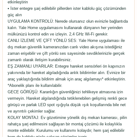
etkinleştirin
• İster entegre şarj edilebilir pillerden ister kablolu güç çözümünden
güç alın
UYGULAMA KONTROLÜ: Nerede olursanız olun evinizle bağlantıda
kalın. Yale Home uygulamasını kullanarak dünyanın her yerinden
mülkünüzü kontrol edin ve izleyin. 2,4 GHz Wi-Fi gerekir.
CANLI İZLEME VE ÇİFT YÖNLÜ SES: Yale Home uygulaması ile
dış mekan güvenlik kameranızdan canlı video akışına istediğiniz
zaman erişebilir ve çift yönlü ses sayesinde sevdiklerinizle gerçek
zamanlı olarak iletişim kurabilirsiniz.
EŞ ZAMANLI UYARILAR: Entegre hareket sensörleri ön kapınızın
yakınında bir hareket algıladığında anlık bildirimler alın. Evinize bir
araç yaklaştığında bildirim almak için araç algılamayı* etkinleştirin.
*Abonelik planı ile kullanılabilir.
GECE GÖRÜŞÜ: Karanlığın güvenliğinizi tehlikeye atmasına izin
vermeyin. Hareket algılandığında tetiklenebilen gelişmiş renkli gece
görüşü ve parlak LED spot ışığıyla düşük ışık koşullarında bile net
ve ayrıntılı çekimler sağlar.
KOLAY MONTAJ: Ev gözetimine yönelik dış mekan kamerası, pilin
rahatça şarj edilmesini sağlayan bir montaj çözümü ile kolaylıkla
monte edilebilir. Kurulumu ve kullanımı kolaydır, hem şarj edilebilir
hem de kablolu güçle çalışan çözümler içerir.