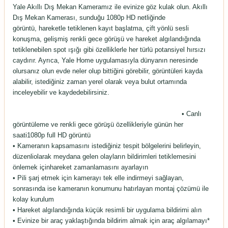
Yale Akıllı Dış Mekan Kameramız ile evinize göz kulak olun. Akıllı
Dış Mekan Kamerası, sunduğu 1080p HD netliğinde
görüntü, hareketle tetiklenen kayıt başlatma, çift yönlü sesli
konuşma, gelişmiş renkli gece görüşü ve hareket algılandığında
tetiklenebilen spot ışığı gibi özelliklerle her türlü potansiyel hırsızı
caydırır. Ayrıca, Yale Home uygulamasıyla dünyanın neresinde
olursanız olun evde neler olup bittiğini görebilir, görüntüleri kayda
alabilir, istediğiniz zaman yerel olarak veya bulut ortamında
inceleyebilir ve kaydedebilirsiniz.
• Canlı
görüntüleme ve renkli gece görüşü özellikleriyle günün her
saati1080p full HD görüntü
• Kameranın kapsamasını istediğiniz tespit bölgelerini belirleyin,
düzenliolarak meydana gelen olayların bildirimleri tetiklemesini
önlemek içinhareket zamanlamasını ayarlayın
• Pili şarj etmek için kamerayı tek elle indirmeyi sağlayan,
sonrasında ise kameranın konumunu hatırlayan montaj çözümü ile
kolay kurulum
• Hareket algılandığında küçük resimli bir uygulama bildirimi alın
• Evinize bir araç yaklaştığında bildirim almak için araç algılamayı*