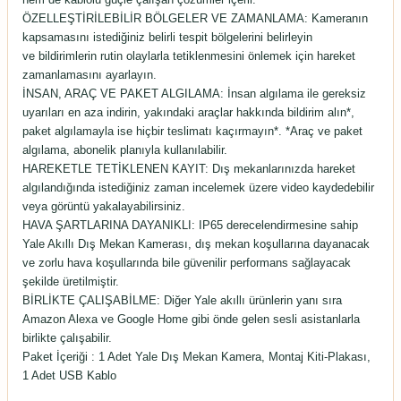
ÖZELLEŞTİRİLEBİLİR BÖLGELER VE ZAMANLAMA: Kameranın
kapsamasını istediğiniz belirli tespit bölgelerini belirleyin
ve bildirimlerin rutin olaylarla tetiklenmesini önlemek için hareket
zamanlamasını ayarlayın.
İNSAN, ARAÇ VE PAKET ALGILAMA: İnsan algılama ile gereksiz
uyarıları en aza indirin, yakındaki araçlar hakkında bildirim alın*,
paket algılamayla ise hiçbir teslimatı kaçırmayın*. *Araç ve paket
algılama, abonelik planıyla kullanılabilir.
HAREKETLE TETİKLENEN KAYIT: Dış mekanlarınızda hareket
algılandığında istediğiniz zaman incelemek üzere video kaydedebilir
veya görüntü yakalayabilirsiniz.
HAVA ŞARTLARINA DAYANIKLI: IP65 derecelendirmesine sahip
Yale Akıllı Dış Mekan Kamerası, dış mekan koşullarına dayanacak
ve zorlu hava koşullarında bile güvenilir performans sağlayacak
şekilde üretilmiştir.
BİRLİKTE ÇALIŞABİLME: Diğer Yale akıllı ürünlerin yanı sıra
Amazon Alexa ve Google Home gibi önde gelen sesli asistanlarla
birlikte çalışabilir.
Paket İçeriği : 1 Adet Yale Dış Mekan Kamera, Montaj Kiti-Plakası,
1 Adet USB Kablo