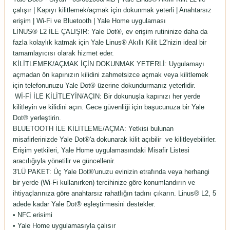
çalışır | Kapıyı kilitlemek/açmak için dokunmak yeterli | Anahtarsız
erişim | Wi-Fi ve Bluetooth | Yale Home uygulaması
LİNUS® L2 İLE ÇALIŞIR: Yale Dot®, ev erişim rutininize daha da
fazla kolaylık katmak için Yale Linus® Akıllı Kilit L2'nizin ideal bir
tamamlayıcısı olarak hizmet eder.
KİLİTLEMEK/AÇMAK İÇİN DOKUNMAK YETERLİ: Uygulamayı
açmadan ön kapınızın kilidini zahmetsizce açmak veya kilitlemek
için telefonunuzu Yale Dot® üzerine dokundurmanız yeterlidir.
Wİ-Fİ İLE KİLİTLEYİN/AÇIN: Bir dokunuşla kapınızı her yerde
kilitleyin ve kilidini açın. Gece güvenliği için başucunuza bir Yale
Dot® yerleştirin.
BLUETOOTH İLE KİLİTLEME/AÇMA: Yetkisi bulunan
misafirlerinizde Yale Dot®'a dokunarak kilit açıbilir ve kilitleyebilirler.
Erişim yetkileri, Yale Home uygulamasındaki Misafir Listesi
aracılığıyla yönetilir ve güncellenir.
3'LÜ PAKET: Üç Yale Dot®'unuzu evinizin etrafında veya herhangi
bir yerde (Wi-Fi kullanırken) tercihinize göre konumlandırın ve
ihtiyaçlarınıza göre anahtarsız rahatlığın tadını çıkarın. Linus® L2, 5
adede kadar Yale Dot® eşleştirmesini destekler.
• NFC erisimi
• Yale Home uygulamasıyla çalısır