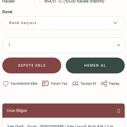
Havale
854,91 TL (%5,00 havale indirimi)
Renk
SEPETE EKLE
HEMEN AL
Yorum Yaz
Tavsiye Et
Paylaş
Ürün Bilgisi
Yale Dot® - Siyah - 05/601000/MB | Yale Linus® Akıllı Kilit L2 ile