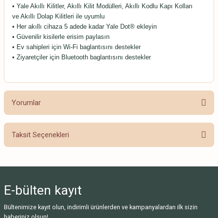
• Yale Akıllı Kilitler, Akıllı Kilit Modülleri, Akıllı Kodlu Kapı Kolları
ve Akıllı Dolap Kilitleri ile uyumlu
• Her akıllı cihaza 5 adede kadar Yale Dot® ekleyin
• Güvenilir kisilerle erisim paylasın
• Ev sahipleri için Wi-Fi baglantısını destekler
• Ziyaretçiler için Bluetooth baglantısını destekler
Yorumlar
Taksit Seçenekleri
Bu ürüne ilk yorumu siz yapın!
Yorum Yaz
E-bülten
kayıt
Bültenimize kayıt olun, indirimli ürünlerden ve kampanyalardan ilk sizin
haberiniz olsun!