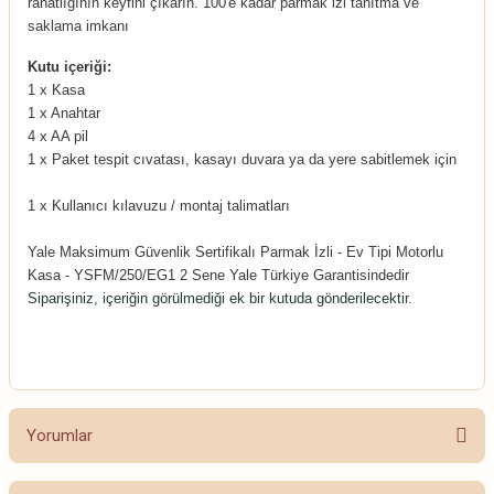
rahatlığının keyfini çıkarın. 100'e kadar parmak izi tanıtma ve
saklama imkanı
Kutu içeriği:
1 x Kasa
1 x Anahtar
4 x AA pil
1 x Paket tespit cıvatası, kasayı duvara ya da yere sabitlemek için
1 x Kullanıcı kılavuzu / montaj talimatları
Yale Maksimum Güvenlik Sertifikalı Parmak İzli - Ev Tipi Motorlu
Kasa - YSFM/250/EG1 2 Sene Yale Türkiye Garantisindedir
Siparişiniz, içeriğin görülmediği ek bir kutuda gönderilecektir.
Yorumlar