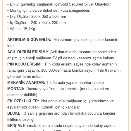
• En iyi güvenliği sağlamak içinSold Secured Silver Onaylıdır.
• Montaj için vida ve dübel seti kutu içeriğindedir.
• Dış Ölçüler: 250 x 350 x 300 mm
• İç Ölçüler: 240 x 337 x 230 mm
• Ağırlık: 15,7Kg
ARTIRILMIŞ GÜVENLİK:
Maksimum güvenlik için lazer kesimli
kapı
ACİL DURUM ERİŞİMİ:
Acil durumlarda kasanın ön panelinden
erişim için enerji sağlayan 9V pil desteği kasanızı açma imkanı
PIN KODU ERİŞİMİ:
Pin kodu erişimi sayesinde kolay açmanın
rahatlığını yaşayın. 100.000'den fazla kombinasyon, 4 ile 8 rakamlı
şifre belirleme imkanı
MEKANİK ANAHTAR:
1 x İki uçlu yaprak anahtar dahildir.
MONTAJ:
Duvara veya Yere sabitlenebilir (montaj paketi ve
talimatlar dahildir)
EK ÖZELLİKLER:
Net görünürlük sağlayan iç ışıklandırma ve
eşyalarınızı düzenli tutmak için iç kancalar
BLOKE:
3 Yanlış girişimin ardından bir dakika boyunca kendini
kilitleme özelliği
ERİŞİM:
Parmak izi ve pin kodu erişimi sayesinde kolay açılma