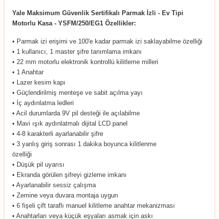
Yale Maksimum Güvenlik Sertifikalı Parmak İzli - Ev Tipi
Motorlu Kasa - YSFM/250/EG1 Özellikler:
• Parmak izi erişimi ve 100'e kadar parmak izi saklayabilme özelliği
• 1 kullanıcı, 1 master şifre tanımlama imkanı
• 22 mm motorlu elektronik kontrollü kilitleme milleri
• 1 Anahtar
• Lazer kesim kapı
• Güçlendirilmiş menteşe ve sabit açılma yayı
• İç aydınlatma ledleri
• Acil durumlarda 9V pil desteği ile açılabilme
• Mavi ışık aydınlatmalı dijital LCD panel
• 4-8 karakterli ayarlanabilir şifre
• 3 yanlış giriş sonrası 1 dakika boyunca kilitlenme
özelliği
• Düşük pil uyarısı
• Ekranda görülen şifreyi gizleme imkanı
• Ayarlanabilir sessiz çalışma
• Zemine veya duvara montaja uygun
• 6 fişeli çift taraflı manuel kilitleme anahtar mekanizması
• Anahtarları veya küçük eşyaları asmak için askı