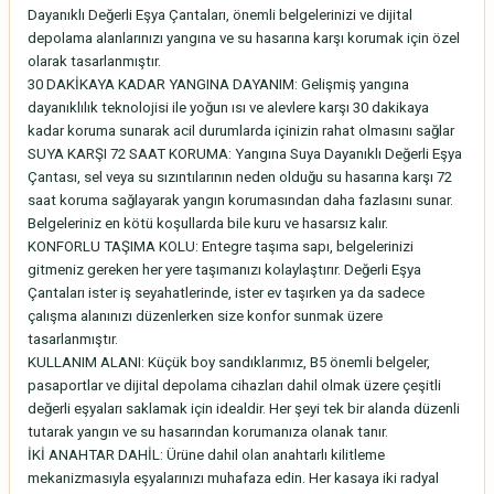
Dayanıklı Değerli Eşya Çantaları, önemli belgelerinizi ve dijital
depolama alanlarınızı yangına ve su hasarına karşı korumak için özel
olarak tasarlanmıştır.
30 DAKİKAYA KADAR YANGINA DAYANIM: Gelişmiş yangına
dayanıklılık teknolojisi ile yoğun ısı ve alevlere karşı 30 dakikaya
kadar koruma sunarak acil durumlarda içinizin rahat olmasını sağlar
SUYA KARŞI 72 SAAT KORUMA: Yangına Suya Dayanıklı Değerli Eşya
Çantası, sel veya su sızıntılarının neden olduğu su hasarına karşı 72
saat koruma sağlayarak yangın korumasından daha fazlasını sunar.
Belgeleriniz en kötü koşullarda bile kuru ve hasarsız kalır.
KONFORLU TAŞIMA KOLU: Entegre taşıma sapı, belgelerinizi
gitmeniz gereken her yere taşımanızı kolaylaştırır. Değerli Eşya
Çantaları ister iş seyahatlerinde, ister ev taşırken ya da sadece
çalışma alanınızı düzenlerken size konfor sunmak üzere
tasarlanmıştır.
KULLANIM ALANI: Küçük boy sandıklarımız, B5 önemli belgeler,
pasaportlar ve dijital depolama cihazları dahil olmak üzere çeşitli
değerli eşyaları saklamak için idealdir. Her şeyi tek bir alanda düzenli
tutarak yangın ve su hasarından korumanıza olanak tanır.
İKİ ANAHTAR DAHİL: Ürüne dahil olan anahtarlı kilitleme
mekanizmasıyla eşyalarınızı muhafaza edin. Her kasaya iki radyal