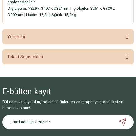
anahtar dahildir.
Dış ölçüler: Y329 x G407 x D321mm | İç ölçüler: Y261 x G309 x
D209mm | Hacim: 16,8L | Ağırlık: 15,4Kg
Yorumlar
Taksit Seçenekleri
Bu ürüne ilk yorumu siz yapın!
Yorum Yaz
E-bülten
kayıt
Bültenimize kayıt olun, indirimli ürünlerden ve kampanyalardan ilk sizin
haberiniz olsun!