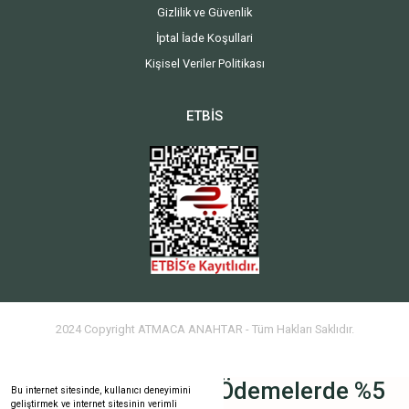
Gizlilik ve Güvenlik
İptal İade Koşullari
Kişisel Veriler Politikası
ETBİS
2024 Copyright ATMACA ANAHTAR - Tüm Hakları Saklıdır.
Havale İle Yapılan Ödemelerde %5
Bu internet sitesinde, kullanıcı deneyimini
geliştirmek ve internet sitesinin verimli