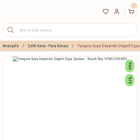
Anasayfa
Çelik Kasa - Para Kasası
Yangına Suya Dayanıklı Değerli Eşy
Yeni
%10