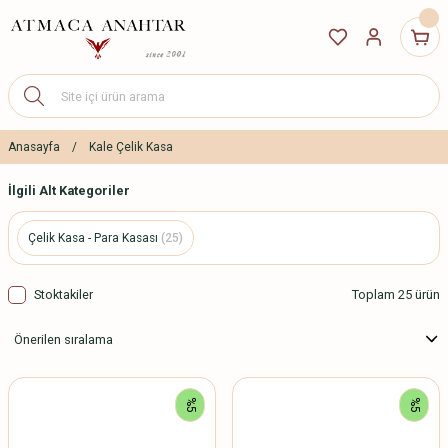
Anasayfa
Kale Çelik Kasa
İlgili Alt Kategoriler
Çelik Kasa - Para Kasası
(25)
Stoktakiler
Toplam 25 ürün
%5
%5