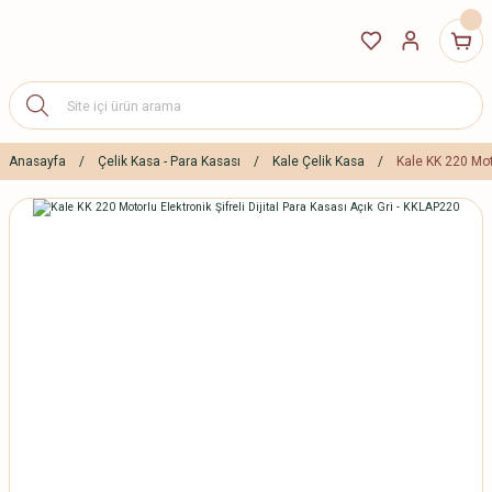
Anasayfa
Çelik Kasa - Para Kasası
Kale Çelik Kasa
Kale KK 220 Moto