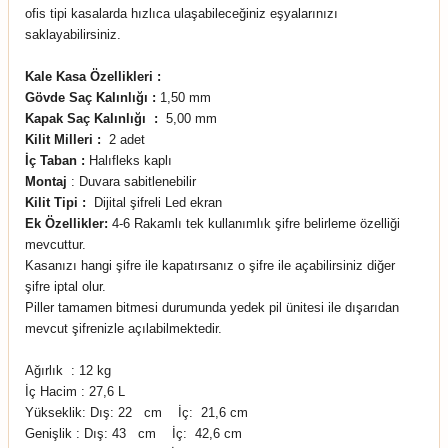
ofis tipi kasalarda hızlıca ulaşabileceğiniz eşyalarınızı
saklayabilirsiniz.
Kale Kasa Özellikleri :
Gövde Saç Kalınlığı :
1,50 mm
Kapak Saç Kalınlığı
:
5,00 mm
Kilit Milleri :
2 adet
İç Taban :
Halıfleks kaplı
Montaj
: Duvara sabitlenebilir
Kilit Tipi :
Dijital şifreli Led ekran
Ek Özellikler:
4-6 Rakamlı tek kullanımlık şifre belirleme özelliği
mevcuttur.
Kasanızı hangi şifre ile kapatırsanız o şifre ile açabilirsiniz diğer
şifre iptal olur.
Piller tamamen bitmesi durumunda yedek pil ünitesi ile dışarıdan
mevcut şifrenizle açılabilmektedir.
Ağırlık : 12 kg
İç Hacim : 27,6 L
Yükseklik: Dış: 22 cm İç: 21,6 cm
Genişlik : Dış: 43 cm İç: 42,6 cm