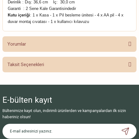
Derinlik :
Dış: 36,6 cm İç: 30,0 cm
Garanti : 2 Sene Kale Garantisindedir
Kutu içeriği
: 1 x Kasa - 1 x Pil besleme ünitesi - 4 x AA pil - 4 x
duvar montaj cıvatası - 1 x kullanıcı kılavuzu
Yorumlar
Taksit Seçenekleri
Bu ürüne ilk yorumu siz yapın!
Yorum Yaz
E-bülten
kayıt
Bültenimize kayıt olun, indirimli ürünlerden ve kampanyalardan ilk sizin
haberiniz olsun!