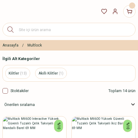
Anasayfa
Multlock
İlgili Alt Kategoriler
Kilitler
(13)
Akıllı Kilitler
(1)
Stoktakiler
Toplam 14 ürün
%10
%10