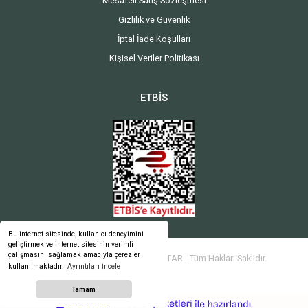
Mesafeli Satış Sözleşmesi
Gizlilik ve Güvenlik
İptal İade Koşullari
Kişisel Veriler Politikası
ETBİS
Bu internet sitesinde, kullanıcı deneyimini
geliştirmek ve internet sitesinin verimli
çalışmasını sağlamak amacıyla çerezler
2024 Copyright ATMACA ANAHTAR - Tüm Hakları Saklıdır.
kullanılmaktadır.
Ayrıntıları İncele
Tamam
ideasoft
ile
e-