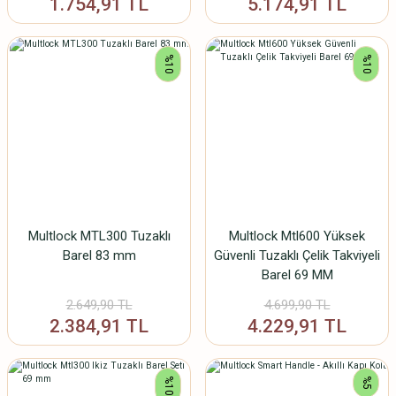
1.754,91 TL
5.174,91 TL
%10
%10
Multlock MTL300 Tuzaklı
Multlock Mtl600 Yüksek
Barel 83 mm
Güvenli Tuzaklı Çelik Takviyeli
Barel 69 MM
2.649,90 TL
4.699,90 TL
2.384,91 TL
4.229,91 TL
%10
%5