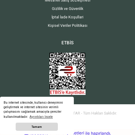
Mesafeli Satış Sözleşmesi
Gizlilik ve Güvenlik
İptal İade Koşullari
Kişisel Veriler Politikası
ETBİS
Bu internet sitesinde, kullanıcı deneyimini
geliştirmek ve internet sitesinin verimli
çalışmasını sağlamak amacıyla çerezler
2024 Copyright ATMACA ANAHTAR - Tüm Hakları Saklıdır.
kullanılmaktadır.
Ayrıntıları İncele
Tamam
ideasoft
ile
e-