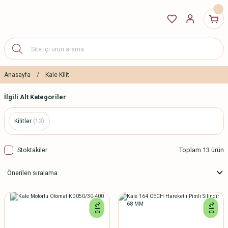
Anasayfa
Kale Kilit
İlgili Alt Kategoriler
Kilitler
(13)
Stoktakiler
Toplam 13 ürün
%10
%10