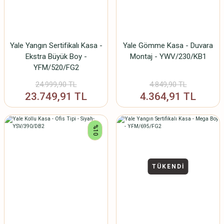
Yale Yangın Sertifikalı Kasa -
Yale Gömme Kasa - Duvara
Ekstra Büyük Boy -
Montaj - YWV/230/KB1
YFM/520/FG2
24.999,90 TL
4.849,90 TL
23.749,91 TL
4.364,91 TL
%10
TÜKENDİ