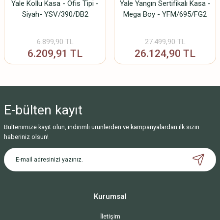
Yale Kollu Kasa - Ofis Tipi -
Yale Yangın Sertifikalı Kasa -
Siyah- YSV/390/DB2
Mega Boy - YFM/695/FG2
6.899,90 TL
27.499,90 TL
6.209,91 TL
26.124,90 TL
E-bülten
kayıt
Bültenimize kayıt olun, indirimli ürünlerden ve kampanyalardan ilk sizin
haberiniz olsun!
Kurumsal
İletişim