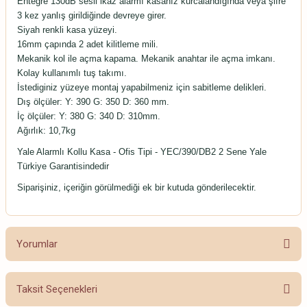
Entegre 130dB sesli ikaz alarmı kasanız kurcalandığında veya şifre
3 kez yanlış girildiğinde devreye girer.
Siyah renkli kasa yüzeyi.
16mm çapında 2 adet kilitleme mili.
Mekanik kol ile açma kapama. Mekanik anahtar ile açma imkanı.
Kolay kullanımlı tuş takımı.
İstediginiz yüzeye montaj yapabilmeniz için sabitleme delikleri.
Dış ölçüler: Y: 390 G: 350 D: 360 mm.
İç ölçüler: Y: 380 G: 340 D: 310mm.
Ağırlık: 10,7kg
Yale Alarmlı Kollu Kasa - Ofis Tipi - YEC/390/DB2 2 Sene Yale
Türkiye Garantisindedir
Siparişiniz, içeriğin görülmediği ek bir kutuda gönderilecektir.
Yorumlar
Taksit Seçenekleri
Bu ürüne ilk yorumu siz yapın!