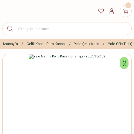
Anasayfa
Çelik Kasa - Para Kasası
Yale Çelik Kasa
Yale Ofis Tipi Ç
%10