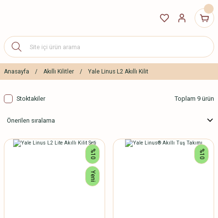
Anasayfa
Akıllı Kilitler
Yale Linus L2 Akıllı Kilit
Stoktakiler
Toplam 9 ürün
%10
%10
Yeni