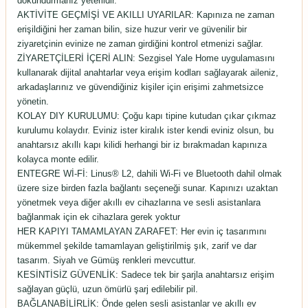
dokundurmanız yeterlidir.
AKTİVİTE GEÇMİŞİ VE AKILLI UYARILAR: Kapınıza ne zaman
erişildiğini her zaman bilin, size huzur verir ve güvenilir bir
ziyaretçinin evinize ne zaman girdiğini kontrol etmenizi sağlar.
ZİYARETÇİLERİ İÇERİ ALIN: Sezgisel Yale Home uygulamasını
kullanarak dijital anahtarlar veya erişim kodları sağlayarak aileniz,
arkadaşlarınız ve güvendiğiniz kişiler için erişimi zahmetsizce
yönetin.
KOLAY DIY KURULUMU: Çoğu kapı tipine kutudan çıkar çıkmaz
kurulumu kolaydır. Eviniz ister kiralık ister kendi eviniz olsun, bu
anahtarsız akıllı kapı kilidi herhangi bir iz bırakmadan kapınıza
kolayca monte edilir.
ENTEGRE Wİ-Fİ: Linus® L2, dahili Wi-Fi ve Bluetooth dahil olmak
üzere size birden fazla bağlantı seçeneği sunar. Kapınızı uzaktan
yönetmek veya diğer akıllı ev cihazlarına ve sesli asistanlara
bağlanmak için ek cihazlara gerek yoktur
HER KAPIYI TAMAMLAYAN ZARAFET: Her evin iç tasarımını
mükemmel şekilde tamamlayan geliştirilmiş şık, zarif ve dar
tasarım. Siyah ve Gümüş renkleri mevcuttur.
KESİNTİSİZ GÜVENLİK: Sadece tek bir şarjla anahtarsız erişim
sağlayan güçlü, uzun ömürlü şarj edilebilir pil.
BAĞLANABİLİRLİK: Önde gelen sesli asistanlar ve akıllı ev