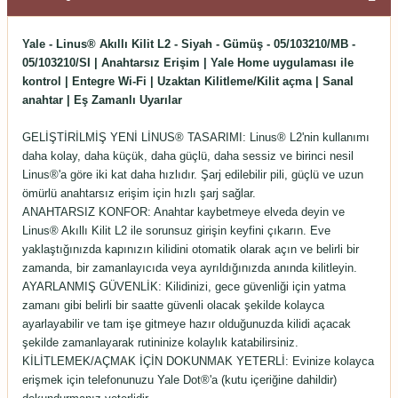
Yale - Linus® Akıllı Kilit L2 - Siyah - Gümüş - 05/103210/MB -
05/103210/SI | Anahtarsız Erişim | Yale Home uygulaması ile
kontrol | Entegre Wi-Fi | Uzaktan Kilitleme/Kilit açma | Sanal
anahtar | Eş Zamanlı Uyarılar
GELİŞTİRİLMİŞ YENİ LİNUS® TASARIMI: Linus® L2'nin kullanımı
daha kolay, daha küçük, daha güçlü, daha sessiz ve birinci nesil
Linus®'a göre iki kat daha hızlıdır. Şarj edilebilir pili, güçlü ve uzun
ömürlü anahtarsız erişim için hızlı şarj sağlar.
ANAHTARSIZ KONFOR: Anahtar kaybetmeye elveda deyin ve
Linus® Akıllı Kilit L2 ile sorunsuz girişin keyfini çıkarın. Eve
yaklaştığınızda kapınızın kilidini otomatik olarak açın ve belirli bir
zamanda, bir zamanlayıcıda veya ayrıldığınızda anında kilitleyin.
AYARLANMIŞ GÜVENLİK: Kilidinizi, gece güvenliği için yatma
zamanı gibi belirli bir saatte güvenli olacak şekilde kolayca
ayarlayabilir ve tam işe gitmeye hazır olduğunuzda kilidi açacak
şekilde zamanlayarak rutininize kolaylık katabilirsiniz.
KİLİTLEMEK/AÇMAK İÇİN DOKUNMAK YETERLİ: Evinize kolayca
erişmek için telefonunuzu Yale Dot®'a (kutu içeriğine dahildir)