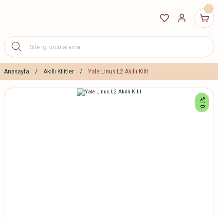
Anasayfa
Akıllı Kilitler
Yale Linus L2 Akıllı Kilit
%10