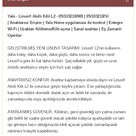
Yale - Linus® Akıllı Kilit L2 - 05/103210/MB |
05/103210/SI
|
Anahtarsız Erişim | Yale Home uygulaması ile kontrol | Entegre
Wi-Fi | Uzaktan Kilitleme/Kilit açma | Sanal anahtar | Eş Zamanlı
Uyarılar
GELİŞTİRİLMİŞ YENİ LİNUS® TASARIMI: Linus® L2'nin kullanımı
daha kolay, daha küçük, daha güçlü, daha sessiz ve birinci nesil
Linus®'a göre iki kat daha hızlıdır. Şarj edilebilir pili, güçlü ve uzun
ömürlü anahtarsız erişim için hızlı şarj sağlar.
ANAHTARSIZ KONFOR: Anahtar kaybetmeye elveda deyin ve Linus®
Akıllı Kilit L2 ile sorunsuz girişin keyfini çıkarın. Eve yaklaştığınızda
kapınızın kilidini otomatik olarak açın ve belirli bir zamanda, bir
zamanlayıcıda veya ayrıldığınızda anında kilitleyin.
AYARLANMIŞ GÜVENLİK: Kilidinizi, gece güvenliği için yatma zamanı
gibi belirli bir saatte güvenli olacak şekilde kolayca ayarlayabilir ve tam
işe gitmeye hazır olduğunuzda kilidi açacak şekilde zamanlayarak
rutininize kolaylık katabilirsiniz.