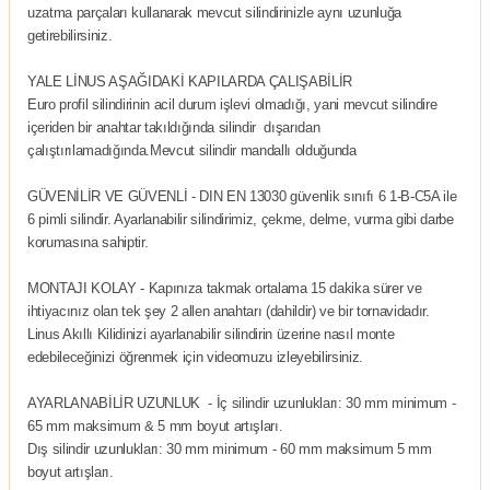
uzatma parçaları kullanarak mevcut silindirinizle aynı uzunluğa
getirebilirsiniz.
YALE LİNUS AŞAĞIDAKİ KAPILARDA ÇALIŞABİLİR
Euro profil silindirinin acil durum işlevi olmadığı, yani mevcut silindire
içeriden bir anahtar takıldığında silindir dışarıdan
çalıştırılamadığında.Mevcut silindir mandallı olduğunda
GÜVENİLİR VE GÜVENLİ - DIN EN 13030 güvenlik sınıfı 6 1-B-C5A ile
6 pimli silindir. Ayarlanabilir silindirimiz, çekme, delme, vurma gibi darbe
korumasına sahiptir.
MONTAJI KOLAY - Kapınıza takmak ortalama 15 dakika sürer ve
ihtiyacınız olan tek şey 2 allen anahtarı (dahildir) ve bir tornavidadır.
Linus Akıllı Kilidinizi ayarlanabilir silindirin üzerine nasıl monte
edebileceğinizi öğrenmek için videomuzu izleyebilirsiniz.
AYARLANABİLİR UZUNLUK - İç silindir uzunlukları: 30 mm minimum -
65 mm maksimum & 5 mm boyut artışları.
Dış silindir uzunlukları: 30 mm minimum - 60 mm maksimum 5 mm
boyut artışları.