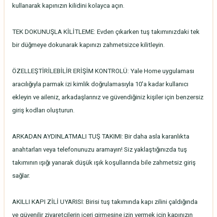
kullanarak kapınızın kilidini kolayca açın.
TEK DOKUNUŞLA KİLİTLEME: Evden çıkarken tuş takımınızdaki tek
bir düğmeye dokunarak kapınızı zahmetsizce kilitleyin.
ÖZELLEŞTİRİLEBİLİR ERİŞİM KONTROLÜ: Yale Home uygulaması
aracılığıyla parmak izi kimlik doğrulamasıyla 10'a kadar kullanıcı
ekleyin ve aileniz, arkadaşlarınız ve güvendiğiniz kişiler için benzersiz
giriş kodları oluşturun.
ARKADAN AYDINLATMALI TUŞ TAKIMI: Bir daha asla karanlıkta
anahtarları veya telefonunuzu aramayın! Siz yaklaştığınızda tuş
takımının ışığı yanarak düşük ışık koşullarında bile zahmetsiz giriş
sağlar.
AKILLI KAPI ZİLİ UYARISI: Birisi tuş takımında kapı zilini çaldığında
ve güvenilir ziyaretçilerin içeri girmesine izin vermek için kapınızın