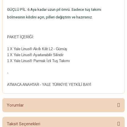
GÜÇLÜ PİL: 6 Aya kadar uzun pil ömrü. Sadece tuş takımı
bölmesinin kilidini açın, pilleri değiştirin ve hazırsınız.
PAKET İÇERİĞİ:
1 X Yale Linus® Akıllı Kilit L2 - Gümüş
1 X Yale Linus® Ayarlanabilir Silindir
1 X Yale Linus® Parmak İzli Tuş Takımı
-
ATMACA ANAHTAR - YALE TÜRKİYE YETKİLİ BAYİ
Yorumlar
Taksit Seçenekleri