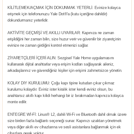
KİLİTLEMEK/AÇMAK İÇİN DOKUNMAK YETERLİ: Evinize kolayca
erişmek için telefonunuzu Yale Dot®'a (kutu içeriğine dahildir)
dokundurmanız yeterlidir.
AKTİVİTE GEÇMİŞİ VE AKILLI UYARILAR: Kapınıza ne zaman
erişildiğini her zaman bilin, size huzur verir ve güvenilir bir ziyaretçinin
evinize ne zaman girdiğini kontrol etmenizi sağlar.
ZİYARETÇİLERİ İÇERİ ALIN: Sezgisel Yale Home uygulamasını
kullanarak dijital anahtarlar veya erişim kodları sağlayarak aileniz,
arkadaşlarınız ve güvendiğiniz kişiler için erişimi zahmetsizce yönetin.
KOLAY DIY KURULUMU: Çoğu kapı tipine kutudan çıkar çıkmaz
kurulumu kolaydır. Eviniz ister kiralık ister kendi eviniz olsun, bu
anahtarsız akıllı kapı kilidi herhangi bir iz bırakmadan kapınıza kolayca
monte edilir.
ENTEGRE Wİ-Fİ: Linus® L2, dahili Wi-Fi ve Bluetooth dahil olmak üzere
size birden fazla bağlantı seçeneği sunar. Kapınızı uzaktan yönetmek
veya diğer akıllı ev cihazlarına ve sesli asistanlara bağlanmak için ek
cihazlara gerek yoktur