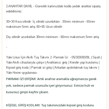
2 ANAHTAR DAHİL - Güvenlik kartınızdaki kodla yedek anahtar sipariş
edebilirsiniz.
30+30 Kısa silindir: İç silindir uzunlukları : 30mm minimum - 65mm
maksimum 5mm artış 60+65 Uzun silindir:
Dış silindir uzunlukları:30mm minimum - 60mm maksimum 5mm artış
-
Yale Linus İçin Akıllı Tuş Takımı 2 -Parmak İzi - 05/303000/BL | Siyah |
Yale Akıllı cihazlarıyla çalışır | Anahtarsız giriş | Kendin yap kurulumu |
Kişisel giriş kodu | Parmak izi girişi | Arkadan aydınlatmalı tuş takımı |
Yale Home uygulaması
PARMAK İZİ ERİŞİMİ: Artık anahtar aramakla uğraşmanıza gerek
yok; sadece parmak ucunuzla içeri giriyorsunuz. Evinize hızlı ve
kusursuz girişin keyfini çıkarın.
KİŞİSEL GİRİŞ KODLARI: Tuş takımınızdaki kişisel giriş kodunu