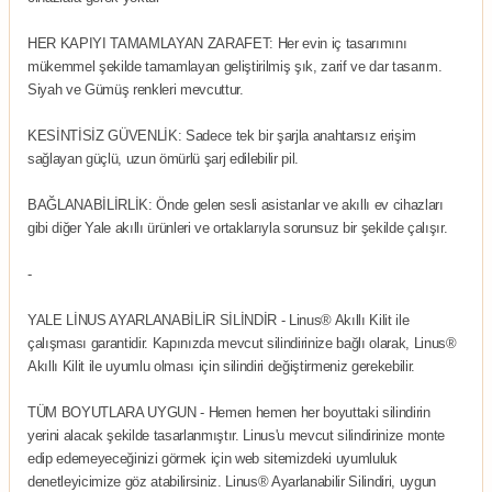
HER KAPIYI TAMAMLAYAN ZARAFET: Her evin iç tasarımını
mükemmel şekilde tamamlayan geliştirilmiş şık, zarif ve dar tasarım.
Siyah ve Gümüş renkleri mevcuttur.
KESİNTİSİZ GÜVENLİK: Sadece tek bir şarjla anahtarsız erişim
sağlayan güçlü, uzun ömürlü şarj edilebilir pil.
BAĞLANABİLİRLİK: Önde gelen sesli asistanlar ve akıllı ev cihazları
gibi diğer Yale akıllı ürünleri ve ortaklarıyla sorunsuz bir şekilde çalışır.
-
YALE LİNUS AYARLANABİLİR SİLİNDİR - Linus® Akıllı Kilit ile
çalışması garantidir. Kapınızda mevcut silindirinize bağlı olarak, Linus®
Akıllı Kilit ile uyumlu olması için silindiri değiştirmeniz gerekebilir.
TÜM BOYUTLARA UYGUN - Hemen hemen her boyuttaki silindirin
yerini alacak şekilde tasarlanmıştır. Linus'u mevcut silindirinize monte
edip edemeyeceğinizi görmek için web sitemizdeki uyumluluk
denetleyicimize göz atabilirsiniz. Linus® Ayarlanabilir Silindiri, uygun