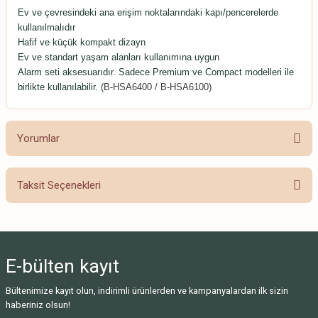
Ev ve çevresindeki ana erişim noktalarındaki kapı/pencerelerde
kullanılmalıdır
Hafif ve küçük kompakt dizayn
Ev ve standart yaşam alanları kullanımına uygun
Alarm seti aksesuarıdır. Sadece Premium ve Compact modelleri ile
birlikte kullanılabilir. (
B-HSA6400 / B-HSA6100)
Yorumlar
Taksit Seçenekleri
Bu ürüne ilk yorumu siz yapın!
Yorum Yaz
E-bülten
kayıt
Bültenimize kayıt olun, indirimli ürünlerden ve kampanyalardan ilk sizin
haberiniz olsun!