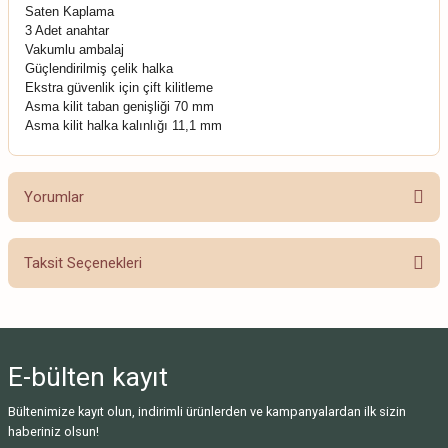
Saten Kaplama
3 Adet anahtar
Vakumlu ambalaj
Güçlendirilmiş çelik halka
Ekstra güvenlik için çift kilitleme
Asma kilit taban genişliği 70 mm
Asma kilit halka kalınlığı 11,1 mm
Yorumlar
Taksit Seçenekleri
Bu ürüne ilk yorumu siz yapın!
Yorum Yaz
E-bülten
kayıt
Bültenimize kayıt olun, indirimli ürünlerden ve kampanyalardan ilk sizin
haberiniz olsun!