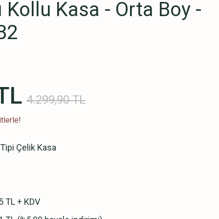
 Kollu Kasa - Orta Boy -
B2
TL
4.299,90 TL
tlerle!
 Tipi Çelik Kasa
5 TL + KDV