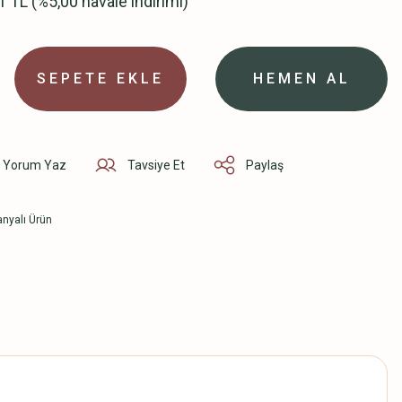
1 TL (%5,00 havale indirimi)
SEPETE EKLE
HEMEN AL
Yorum Yaz
Tavsiye Et
Paylaş
nyalı Ürün