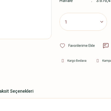
Havale
3.676,4
Kargo Bedava
Kampa
aksit Seçenekleri