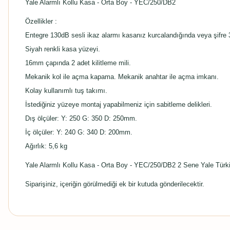
Yale Alarmlı Kollu Kasa - Orta Boy - YEC/250/DB2
Özellikler :
Entegre 130dB sesli ikaz alarmı kasanız kurcalandığında veya şifre 3 
Siyah renkli kasa yüzeyi.
16mm çapında 2 adet kilitleme mili.
Mekanik kol ile açma kapama. Mekanik anahtar ile açma imkanı.
Kolay kullanımlı tuş takımı.
İstediğiniz yüzeye montaj yapabilmeniz için sabitleme delikleri.
Dış ölçüler: Y: 250 G: 350 D: 250mm.
İç ölçüler: Y: 240 G: 340 D: 200mm.
Ağırlık: 5,6 kg
Yale Alarmlı Kollu Kasa - Orta Boy - YEC/250/DB2 2 Sene Yale Türki
Siparişiniz, içeriğin görülmediği ek bir kutuda gönderilecektir.