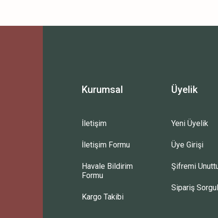
Bu ürüne ilk yorumu siz yapın!
Yorum Yaz
Kurumsal
Üyelik
İletişim
Yeni Üyelik
İletişim Formu
Üye Girişi
Havale Bildirim
Şifremi Unut
Formu
Sipariş Sorgu
Kargo Takibi