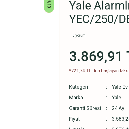
Yale Alarmlı
%10
YEC/250/D
0 yorum
3.869,91 
*721,74 TL den başlayan taksi
Kategori
Yale Ev
Marka
Yale
Garanti Süresi
24 Ay
Fiyat
3.583,2