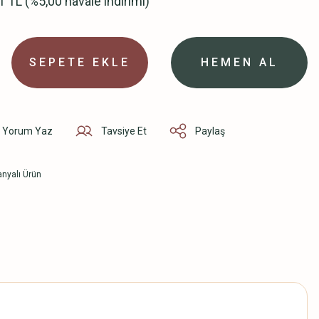
1 TL (%5,00 havale indirimi)
SEPETE EKLE
HEMEN AL
Yorum Yaz
Tavsiye Et
Paylaş
nyalı Ürün