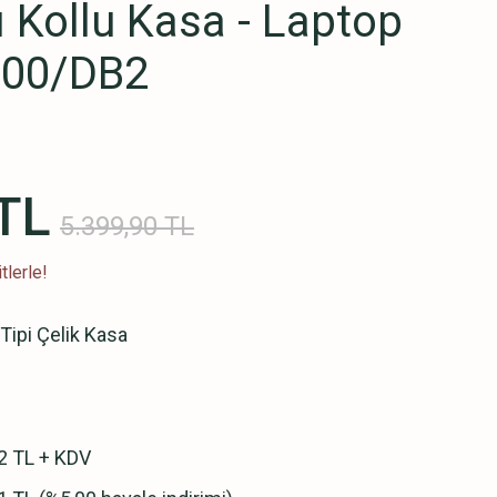
ı Kollu Kasa - Laptop
/200/DB2
TL
5.399,90 TL
tlerle!
 Tipi Çelik Kasa
2 TL + KDV