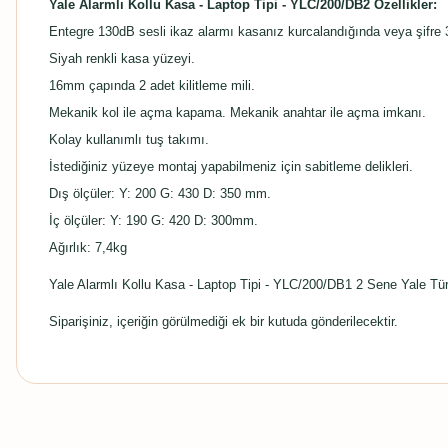
Yale Alarmlı Kollu Kasa - Laptop Tipi - YLC/200/DB2 Özellikler:
Entegre 130dB sesli ikaz alarmı kasanız kurcalandığında veya şifre 3 
Siyah renkli kasa yüzeyi.
16mm çapında 2 adet kilitleme mili.
Mekanik kol ile açma kapama. Mekanik anahtar ile açma imkanı.
Kolay kullanımlı tuş takımı.
İstediğiniz yüzeye montaj yapabilmeniz için sabitleme delikleri.
Dış ölçüler: Y: 200 G: 430 D: 350 mm.
İç ölçüler: Y: 190 G: 420 D: 300mm.
Ağırlık: 7,4kg
Yale Alarmlı Kollu Kasa - Laptop Tipi - YLC/200/DB1 2 Sene Yale Tür
Siparişiniz, içeriğin görülmediği ek bir kutuda gönderilecektir.