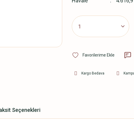
Havale
4.616,9
Kargo Bedava
Kampa
aksit Seçenekleri