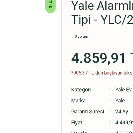
Yale Alarml
%10
Tipi - YLC
0 yorum
4.859,91 
*906,37 TL den başlayan taksi
Kategori
Yale Ev
Marka
Yale
Garanti Süresi
24 Ay
Fiyat
4.499,9