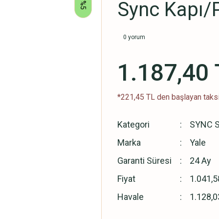
Sync Kapı/
%5
0 yorum
1.187,40 
*221,45 TL den başlayan taksi
Kategori
SYNC S
Marka
Yale
Garanti Süresi
24 Ay
Fiyat
1.041,5
Havale
1.128,0