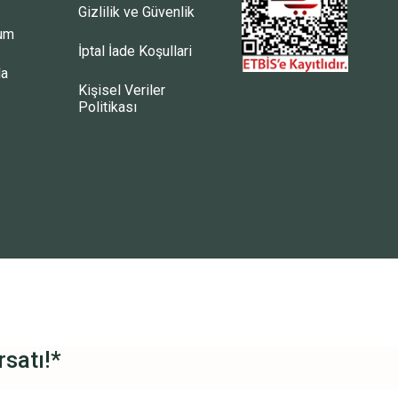
Gizlilik ve Güvenlik
tum
İptal İade Koşullari
la
Kişisel Veriler
Politikası
satı!*