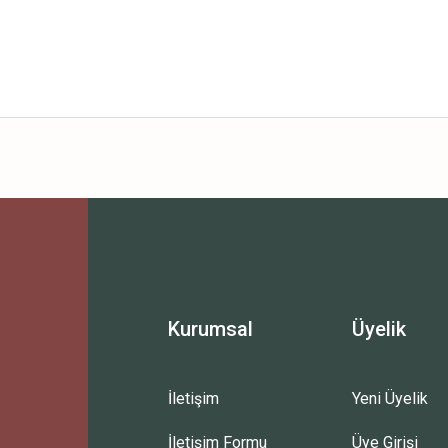
Bu ürüne ilk yorumu siz yapın!
Yorum Yaz
Kurumsal
Üyelik
İletişim
Yeni Üyelik
İletişim Formu
Üye Girişi