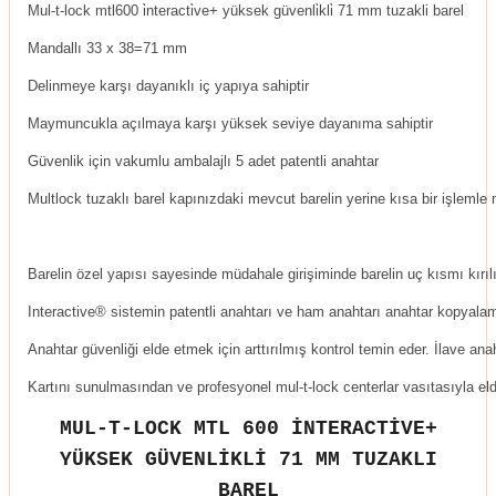
Mul-t-lock mtl600 i̇nteracti̇ve+ yüksek güvenli̇kli̇ 71 mm tuzakli barel
Mandallı 33 x 38=71 mm
Delinmeye karşı dayanıklı iç yapıya sahiptir
Maymuncukla açılmaya karşı yüksek seviye dayanıma sahiptir
Güvenlik için vakumlu ambalajlı 5 adet patentli anahtar
Multlock tuzaklı barel kapınızdaki mevcut barelin yerine kısa bir işlemle m
Barelin özel yapısı sayesinde müdahale girişiminde barelin uç kısmı kırılır 
Interactive® sistemin patentli anahtarı ve ham anahtarı anahtar kopyala
Anahtar güvenliği elde etmek için arttırılmış kontrol temin eder. İlave anah
Kartını sunulmasından ve profesyonel mul-t-lock centerlar vasıtasıyla eld
MUL-T-LOCK MTL 600 İNTERACTİVE+
YÜKSEK GÜVENLİKLİ 71 MM TUZAKLI
BAREL