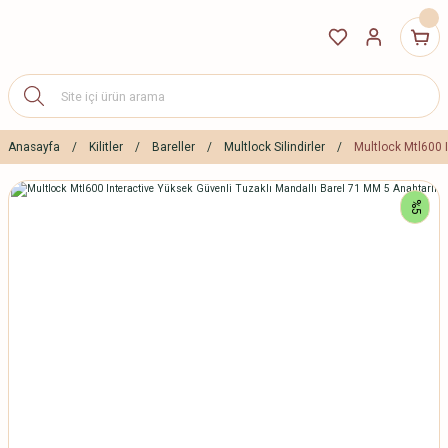
Anasayfa
Kilitler
Bareller
Multlock Silindirler
Multlock Mtl600 
%5