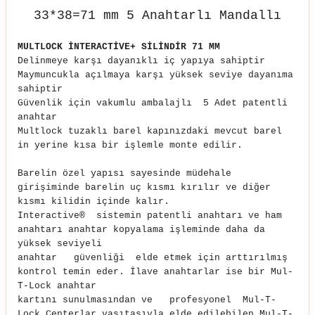
33*38=71 mm 5 Anahtarlı Mandallı
MULTLOCK İNTERACTİVE+ SİLİNDİR 71 MM
Delinmeye karşı dayanıklı iç yapıya sahiptir
Maymuncukla açılmaya karşı yüksek seviye dayanıma
sahiptir
Güvenlik için vakumlu ambalajlı
5 Adet patentli
anahtar
Multlock tuzaklı barel kapınızdaki mevcut barel
in yerine kısa bir işlemle monte edilir.
Barelin özel yapısı sayesinde müdehale
girişiminde barelin uç kısmı kırılır ve diğer
kısmı kilidin içinde kalır.
Interactive® sistemin patentli anahtarı ve ham
anahtarı anahtar kopyalama işleminde daha da
yüksek seviyeli
anahtar
güvenliği
elde etmek için arttırılmış
kontrol temin eder. İlave anahtarlar ise bir Mul-
T-Lock anahtar
kartını sunulmasından ve
profesyonel
Mul-T-
Lock Centerlar vasıtasıyla elde edilebilen Mul-T-