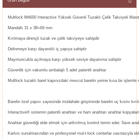
Ürün Bilgisi
Multlock Mtl600 Interactive Yüksek Güvenli Tuzaklı Çelik Takviyeli Man
Mandallı 31 x 38=69 mm
Kırılmaya dirençli tuzak ve çelik takviyeye sahipdir
Delinmeye karşı dayanıklı iç yapıya sahiptir
Maymuncukla açılmaya karşı yüksek seviye dayanıma sahiptir
Güvenlik için vakumlu ambalajlı 5 adet patentli anahtar
Multlock tuzaklı barel kapınızdaki mevcut barelin yerine kısa bir işlemle m
Barelin özel yapısı sayesinde müdahale girişiminde barelin uç kısmı kırılır 
Interactive® sistemin patentli anahtarı ve ham anahtarı anahtar kopyala
Anahtar güvenliği elde etmek için arttırılmış kontrol temin eder. İlave anah
Kartını sunulmasından ve profesyonel mul-t-lock centerlar vasıtasıyla eld