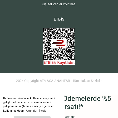
Kişisel Veriler Politikası
ETBİS
2024 Copyright ATMACA ANAHTAR - Tüm Hakları Saklıdır.
Havale İle Yapılan Ödemelerde %5
Bu internet sitesinde, kullanıcı deneyimini
geliştirmek ve internet sitesinin verimli
İndirim Fırsatı!*
çalışmasını sağlamak amacıyla çerezler
kullanılmaktadır.
Ayrıntıları İncele
Tüm Ürünlerde Geçerlidir