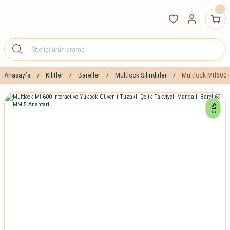
Anasayfa
Kilitler
Bareller
Multlock Silindirler
Multlock Mtl600 I
%10