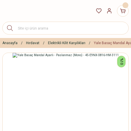
Anasayfa
Hırdavat
Elektrikli Kilit Karşılıkları
Yale Basaç Mandal Aya
%10