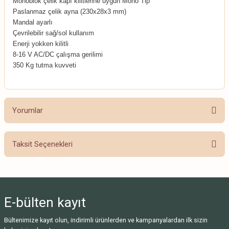
Monoblok çelik kapı kilitlerine uygun Mono Tip
Paslanmaz çelik ayna (230x28x3 mm)
Mandal ayarlı
Çevrilebilir sağ/sol kullanım
Enerji yokken kilitli
8-16 V AC/DC çalışma gerilimi
350 Kg tutma kuvveti
Yorumlar
Taksit Seçenekleri
Bu ürüne ilk yorumu siz yapın!
Yorum Yaz
E-bülten
kayıt
Bültenimize kayıt olun, indirimli ürünlerden ve kampanyalardan ilk sizin