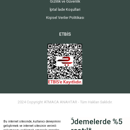
Gizlilik ve Güvenlik
İptal İade Koşullari
Kişisel Veriler Politikası
ETBİS
2024 Copyright ATMACA ANAHTAR - Tüm Hakları Saklıdır.
Havale İle Yapılan Ödemelerde %5
Bu internet sitesinde, kullanıcı deneyimini
geliştirmek ve internet sitesinin verimli