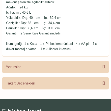
mevcut şifrenizle açılabilmektedir.
Ağırlık : 24 kg
İç Hacim : 40,6 L
Yükseklik: Dış: 40 cm İç: 39,4 cm
Genişlik : Dış: 35 cm İç: 34,4 cm
Derinlik :
Dış: 36,6 cm İç: 30,0 cm
Garanti : 2 Sene Kale Garantisindedir
Kutu içeriği
: 1 x Kasa - 1 x Pil besleme ünitesi - 4 x AA pil - 4 x
duvar montaj cıvatası - 1 x kullanıcı kılavuzu
Yorumlar
Taksit Seçenekleri
Bu ürüne ilk yorumu siz yapın!
Yorum Yaz