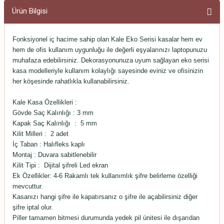
Ürün Bilgisi
Fonksiyonel iç hacime sahip olan Kale Eko Serisi kasalar hem ev
hem de ofis kullanım uygunluğu ile değerli eşyalarınızı laptopunuzu
muhafaza edebilirsiniz. Dekorasyonunuza uyum sağlayan eko serisi
kasa modelleriyle kullanım kolaylığı sayesinde eviniz ve ofisinizin
her köşesinde rahatlıkla kullanabilirsiniz.
Kale Kasa Özellikleri :
Gövde Saç Kalınlığı :
3 mm
Kapak Saç Kalınlığı
:
5 mm
Kilit Milleri :
2 adet
İç Taban :
Halıfleks kaplı
Montaj
: Duvara sabitlenebilir
Kilit Tipi :
Dijital şifreli Led ekran
Ek Özellikler:
4-6 Rakamlı tek kullanımlık şifre belirleme özelliği
mevcuttur.
Kasanızı hangi şifre ile kapatırsanız o şifre ile açabilirsiniz diğer
şifre iptal olur.
Piller tamamen bitmesi durumunda yedek pil ünitesi ile dışarıdan