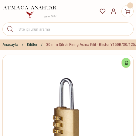
Anasayfa
Kilitler
30 mm Şifreli Pirinç Asma Kilit - Blister Y150B/30/125
%5