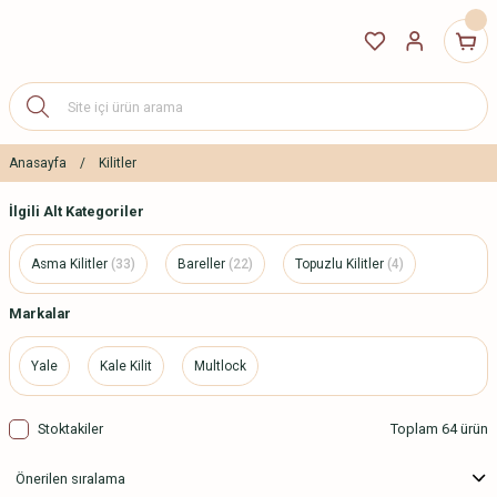
Anasayfa
Kilitler
İlgili Alt Kategoriler
Asma Kilitler
(33)
Bareller
(22)
Topuzlu Kilitler
(4)
Markalar
Yale
Kale Kilit
Multlock
Stoktakiler
Toplam 64 ürün